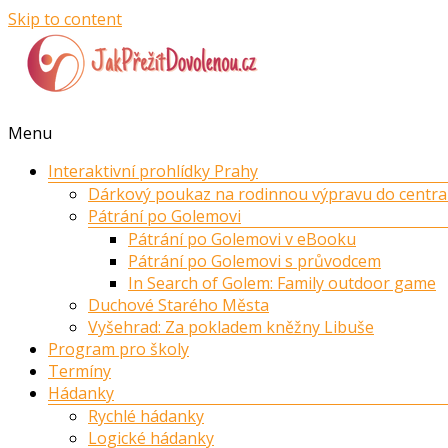
Skip to content
Menu
Interaktivní prohlídky Prahy
Dárkový poukaz na rodinnou výpravu do centra
Pátrání po Golemovi
Pátrání po Golemovi v eBooku
Pátrání po Golemovi s průvodcem
In Search of Golem: Family outdoor game
Duchové Starého Města
Vyšehrad: Za pokladem kněžny Libuše
Program pro školy
Termíny
Hádanky
Rychlé hádanky
Logické hádanky