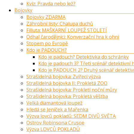
Kvíz: Pravda nebo lež?
Bojovky
Bojovky ZDARMA
Záhrobní listy: Chalupa duchů
Filluta: MAŠKARNÍ LOUPEŽ STOLETÍ
Odhal čarodějnici: Konverzační hra k ohni
Stopem po Evropě
Kdo je PADOUCH?
Kdo je padouch? Detektivka do schránky
Kdo je padouch 3? Třetí scénář detektivní
Kdo je PADOUCH 2? Druhý scénář detektiv
Strašidelná bojovka: Zvířecí výzva
Strašidelná bojovka II: Prokletá ZOO
Strašidelná bojovka: Prokletí noční můry
Strašidelná bojovka: Prokletá věštba
Velká diamantová loupež
Hledá se Jeníček a Mařenka
Výzva lovců pokladů: SEDM DIVŮ SVĚTA
Ostrov Robinsona Crusoe
Výzva LOVCŮ POKLADŮ