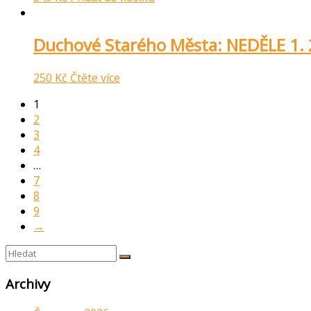
Duchové Starého Města: NEDĚLE 1. 
250
Kč
Čtěte více
1
2
3
4
…
7
8
9
→
Archivy