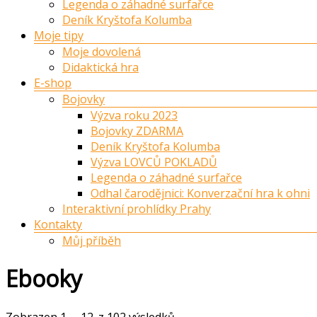
Legenda o záhadné surfařce
Deník Kryštofa Kolumba
Moje tipy
Moje dovolená
Didaktická hra
E-shop
Bojovky
Výzva roku 2023
Bojovky ZDARMA
Deník Kryštofa Kolumba
Výzva LOVCŮ POKLADŮ
Legenda o záhadné surfařce
Odhal čarodějnici: Konverzační hra k ohni
Interaktivní prohlídky Prahy
Kontakty
Můj příběh
Ebooky
Zobrazen 1. – 12. z 102 výsledků