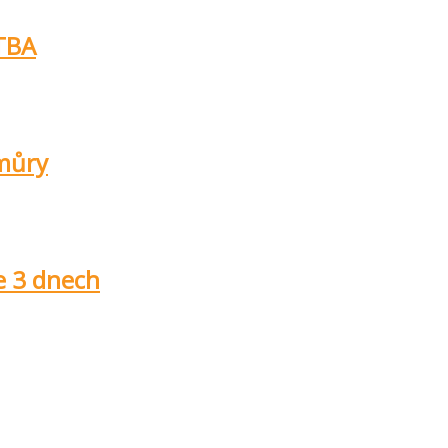
TBA
 můry
e 3 dnech