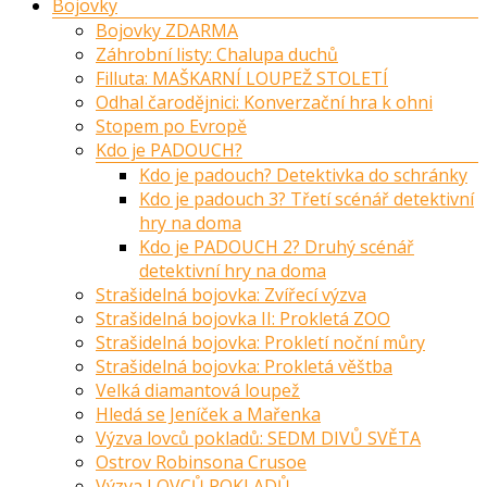
Bojovky
Bojovky ZDARMA
Záhrobní listy: Chalupa duchů
Filluta: MAŠKARNÍ LOUPEŽ STOLETÍ
Odhal čarodějnici: Konverzační hra k ohni
Stopem po Evropě
Kdo je PADOUCH?
Kdo je padouch? Detektivka do schránky
Kdo je padouch 3? Třetí scénář detektivní
hry na doma
Kdo je PADOUCH 2? Druhý scénář
detektivní hry na doma
Strašidelná bojovka: Zvířecí výzva
Strašidelná bojovka II: Prokletá ZOO
Strašidelná bojovka: Prokletí noční můry
Strašidelná bojovka: Prokletá věštba
Velká diamantová loupež
Hledá se Jeníček a Mařenka
Výzva lovců pokladů: SEDM DIVŮ SVĚTA
Ostrov Robinsona Crusoe
Výzva LOVCŮ POKLADŮ