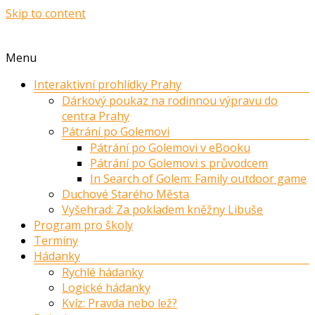
Skip to content
Menu
Interaktivní prohlídky Prahy
Dárkový poukaz na rodinnou výpravu do
centra Prahy
Pátrání po Golemovi
Pátrání po Golemovi v eBooku
Pátrání po Golemovi s průvodcem
In Search of Golem: Family outdoor game
Duchové Starého Města
Vyšehrad: Za pokladem kněžny Libuše
Program pro školy
Termíny
Hádanky
Rychlé hádanky
Logické hádanky
Kvíz: Pravda nebo lež?