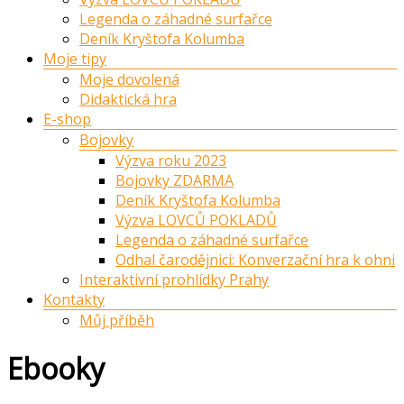
Legenda o záhadné surfařce
Deník Kryštofa Kolumba
Moje tipy
Moje dovolená
Didaktická hra
E-shop
Bojovky
Výzva roku 2023
Bojovky ZDARMA
Deník Kryštofa Kolumba
Výzva LOVCŮ POKLADŮ
Legenda o záhadné surfařce
Odhal čarodějnici: Konverzační hra k ohni
Interaktivní prohlídky Prahy
Kontakty
Můj příběh
Ebooky