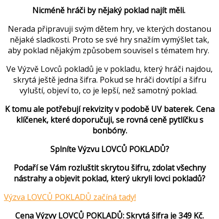
Nicméně hráči by nějaký poklad najít měli.
Nerada připravuji svým dětem hry, ve kterých dostanou
nějaké sladkosti. Proto se své hry snažím vymýšlet tak,
aby poklad nějakým způsobem souvisel s tématem hry.
Ve Výzvě Lovců pokladů je v pokladu, který hráči najdou,
skrytá ještě jedna šifra. Pokud se hráči dovtípí a šifru
vyluští, objeví to, co je lepší, než samotný poklad.
K tomu ale potřebují rekvizity v podobě UV baterek. Cena
klíčenek, které doporučuji, se rovná ceně pytlíčku s
bonbóny.
Splníte Výzvu LOVCŮ POKLADŮ?
Podaří se Vám rozluštit skrytou šifru, zdolat všechny
nástrahy a objevit poklad, který ukryli lovci pokladů?
Výzva LOVCŮ POKLADŮ začíná tady!
Cena Výzvy LOVCŮ POKLADŮ: Skrytá šifra je 349 Kč.