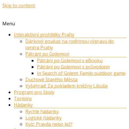
Skip to content
Menu
Interaktivní prohlídky Prahy
Dárkový poukaz na rodinnou výpravu do
centra Prahy
Pátrání po Golemovi
Pátrání po Golemovi v eBooku
Pátrání po Golemovi s průvodcem
In Search of Golem: Family outdoor game
Duchové Starého Města
Vyšehrad: Za pokladem kněžny Libuše
Program pro školy
Termíny
Hádanky
Rychlé hádanky
Logické hádanky
Kvíz: Pravda nebo lež?