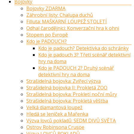
Bojovky
Bojovky ZDARMA
Záhrobní listy: Chalupa duchů
Filluta: MAŠKARNÍ LOUPEŽ STOLETÍ
Odhal čarodějnici: Konverzační hra k ohni
Stopem po Evropě
Kdo je PADOUCH?
Kdo je padouch? Detektivka do schránky
Kdo je padouch 3? Třetí scénář detektivní
hry na doma
Kdo je PADOUCH 2? Druhý scénář
detektivní hry na doma
Strašidelná bojovka: Zvířecí výzva
Strašidelná bojovka II: Prokletá ZOO
Strašidelná bojovka: Prokletí noční můry
Strašidelná bojovka: Prokletá věštba
Velká diamantová loupež
Hledá se Jeníček a Mařenka
Výzva lovců pokladů: SEDM DIVŮ SVĚTA
Ostrov Robinsona Crusoe
Výzva LOVCŮ POKLADŮ