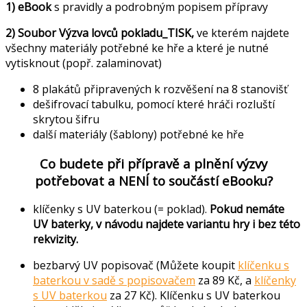
1) eBook
s pravidly a podrobným popisem přípravy
2) Soubor Výzva lovců pokladu_TISK,
ve kterém najdete
všechny materiály potřebné ke hře a které je nutné
vytisknout (popř. zalaminovat)
8 plakátů připravených k rozvěšení na 8 stanovišť
dešifrovací tabulku, pomocí které hráči rozluští
skrytou šifru
další materiály (šablony) potřebné ke hře
Co budete při přípravě a plnění výzvy
potřebovat a NENÍ to součástí eBooku?
klíčenky s UV baterkou (= poklad).
Pokud nemáte
UV baterky, v návodu najdete variantu hry i bez této
rekvizity.
bezbarvý UV popisovač (
Můžete koupit
klíčenku s
baterkou v sadě s popisovačem
za 89 Kč,
a
klíčenky
s UV baterkou
za 27 Kč). Klíčenku s UV baterkou