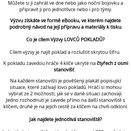
Můžete si ji zahrát ve dne nebo jako noční bojovku a
připravit ji pro jednotlivce nebo i pro týmy.
Výzvu získáte ve formě eBooku, ve kterém najdete
podrobný návod na její přípravu a materiály k tisku.
Co je cílem Výzvy LOVCŮ POKLADŮ?
Cílem výzvy je najít poklad a rozluštit skrytou šifru.
K pokladu zavedou hráče 4 klíče ukryté na
čtyřech z osmi
stanovišť
.
Na každém stanovišti je pověšený plakát popisující
situace, které zažívají lovci pokladů. Hráči si mohou
vybrat ze 2 možností, jak se v dané situaci zachovají.
Jedno rozhodnutí je zavede přímo na další stanoviště s
klíčem, druhé je na jejich cestě za klíčem na chvíli odkloní.
Jak najdete jednotlivá stanoviště?