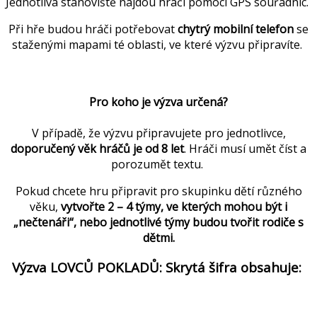
Jednotlivá stanoviště najdou hráči pomocí GPS souřadnic.
Při hře budou hráči potřebovat
chytrý mobilní telefon
se
staženými mapami té oblasti, ve které výzvu připravíte.
Pro koho je výzva určená?
V případě, že výzvu připravujete pro jednotlivce,
doporučený věk hráčů je od 8 let
. Hráči musí umět číst a
porozumět textu.
Pokud chcete hru připravit pro skupinku dětí různého
věku,
vytvořte 2 – 4 týmy, ve kterých mohou být i
„nečtenáři“, nebo jednotlivé týmy budou tvořit rodiče s
dětmi.
Výzva LOVCŮ POKLADŮ: Skrytá šifra obsahuje: