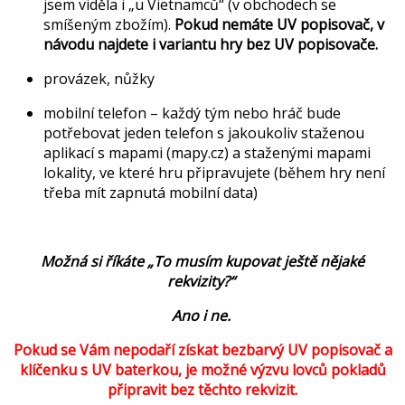
jsem viděla i „u Vietnamců“ (v obchodech se
smíšeným zbožím).
Pokud nemáte UV popisovač, v
návodu najdete i variantu hry bez UV popisovače.
provázek, nůžky
mobilní telefon – každý tým nebo hráč bude
potřebovat jeden telefon s jakoukoliv staženou
aplikací s mapami (mapy.cz) a staženými mapami
lokality, ve které hru připravujete (během hry není
třeba mít zapnutá mobilní data)
Možná si říkáte „To musím kupovat ještě nějaké
rekvizity?“
Ano i ne.
Pokud se Vám nepodaří získat bezbarvý UV popisovač a
klíčenku s UV baterkou, je možné výzvu lovců pokladů
připravit bez těchto rekvizit.