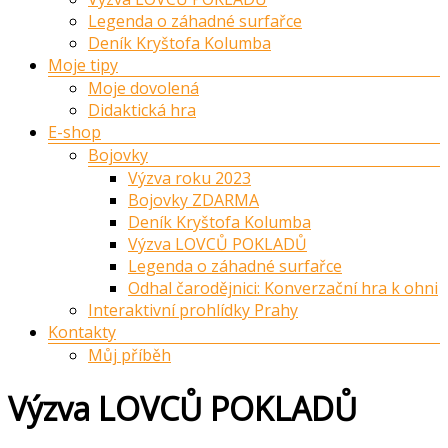
Legenda o záhadné surfařce
Deník Kryštofa Kolumba
Moje tipy
Moje dovolená
Didaktická hra
E-shop
Bojovky
Výzva roku 2023
Bojovky ZDARMA
Deník Kryštofa Kolumba
Výzva LOVCŮ POKLADŮ
Legenda o záhadné surfařce
Odhal čarodějnici: Konverzační hra k ohni
Interaktivní prohlídky Prahy
Kontakty
Můj příběh
Výzva LOVCŮ POKLADŮ