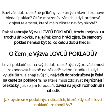
Baví vás dobrodružné příběhy, ve kterých hlavní hrdinové
hledají poklad? Cítíte mrazení v zádech, když hrdinové
objeví tajemství, které mělo zůstat navždy skryté?
Pak si zahrajte Výzvu LOVCŮ POKLADŮ, trochu bojovku a
trochu únikovku, na jejímž konci hráči zjistí, že samotný
poklad nemusí být to, co celou dobu hledali.
O čem je Výzva LOVCŮ POKLADŮ?
Lovci pokladů se na svých dobrodružných výpravách musí
rozhodovat hlavně na základě svého úsudku. I když
vyluští šifru a znají svůj cíl,
největší dobrodružství je čeká
na cestě za pokladem,
na které musí zdolávat
nejrůznější
překážky.
Jak se jim to podaří,
závisí na jejich rozhodnutí i
náhodě.
Jak byste se v podobných situacích, které kdy zažili lovci
pokladů, rozhodli Vy?