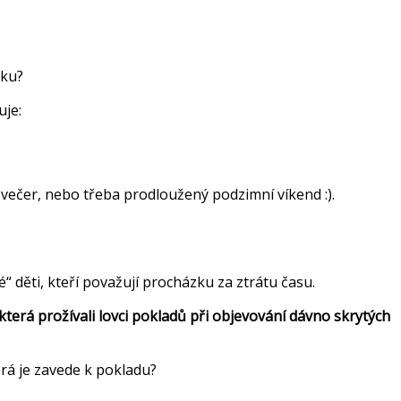
vku?
uje:
i večer, nebo třeba prodloužený podzimní víkend :).
é“ děti, kteří považují procházku za ztrátu času.
terá prožívali lovci pokladů při objevování dávno skrytých
erá je zavede k pokladu?