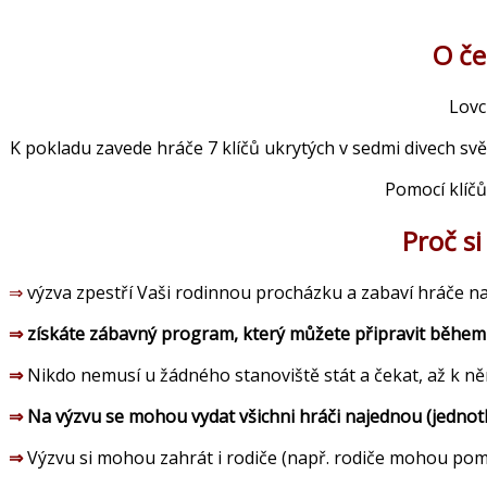
O če
Lovci
K pokladu zavede hráče 7 klíčů ukrytých v sedmi divech svě
Pomocí klíčů 
Proč s
⇒
výzva zpestří Vaši rodinnou procházku a zabaví hráče n
⇒
získáte zábavný program, který můžete připravit během 
⇒
Nikdo nemusí u žádného stanoviště stát a čekat, až k ně
⇒
Na výzvu se mohou vydat všichni hráči najednou (jednotli
⇒
Výzvu si mohou zahrát i rodiče (např. rodiče mohou pomo