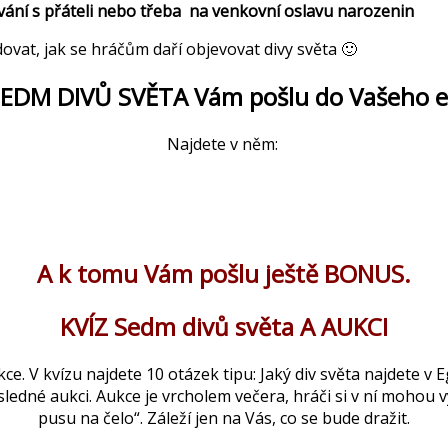
vání s přáteli nebo třeba na venkovní oslavu narozenin
ovat, jak se hráčům daří objevovat divy světa 🙂
 SEDM DIVŮ SVĚTA Vám pošlu do Vašeho 
Najdete v něm:
A k tomu Vám pošlu ještě BONUS.
KVÍZ Sedm divů světa A AUKCI
 V kvízu najdete 10 otázek tipu: Jaký div světa najdete v Eg
následné aukci. Aukce je vrcholem večera, hráči si v ní mohou
pusu na čelo“. Záleží jen na Vás, co se bude dražit.