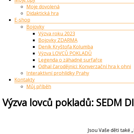
Moje dovolená
Didaktická hra
E-shop
Bojovky
Výzva roku 2023
Bojovky ZDARMA
Deník Kryštofa Kolumba
Výzva LOVCŮ POKLADŮ
Legenda o záhadné surfařce
Odhal čarodějnici: Konverzační hra k ohni
Interaktivní prohlídky Prahy
Kontakty
Můj příběh
Výzva lovců pokladů: SEDM D
Jsou Vaše děti také 