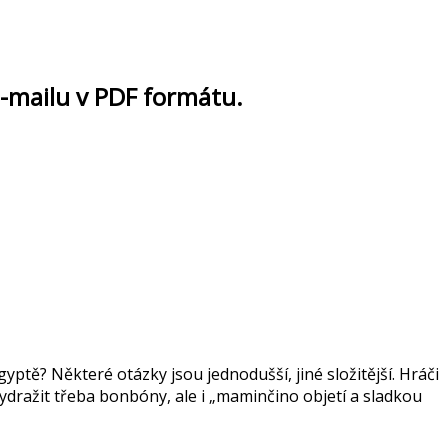
e-mailu
v PDF formátu.
yptě? Některé otázky jsou jednodušší, jiné složitější. Hráči
 vydražit třeba bonbóny, ale i „maminčino objetí a sladkou