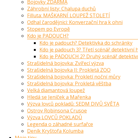
Bojovky ZDARMA
Záhrobní listy: Chalupa duchů
Filluta: MAŠKARNÍ LOUPEŽ STOLETÍ
Odhal čarodějnici: Konverzační hra k ohni
Stopem po Evropě
Kdo je PADOUCH?
Kdo je padouch? Detektivka do schránky
Kdo je padouch 3? Třetí scénář detektivní
Kdo je PADOUCH 2? Druhý scénář detektiv
Strašidelná bojovka: Zvířecí výzva
Strašidelná bojovka II: Prokletá ZOO
Strašidelná bojovka: Prokletí noční můry
Strašidelná bojovka: Prokletá věštba
Velká diamantová loupež
Hledá se Jeníček a Mařenka
Výzva lovců pokladů: SEDM DIVŮ SVĚTA
Ostrov Robinsona Crusoe
Výzva LOVCŮ POKLADŮ
Legenda o záhadné surfařce
Deník Kryštofa Kolumba
Moje tipy