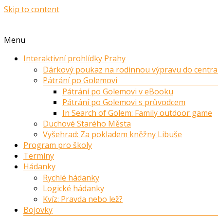
Skip to content
Menu
Interaktivní prohlídky Prahy
Dárkový poukaz na rodinnou výpravu do centra
Pátrání po Golemovi
Pátrání po Golemovi v eBooku
Pátrání po Golemovi s průvodcem
In Search of Golem: Family outdoor game
Duchové Starého Města
Vyšehrad: Za pokladem kněžny Libuše
Program pro školy
Termíny
Hádanky
Rychlé hádanky
Logické hádanky
Kvíz: Pravda nebo lež?
Bojovky