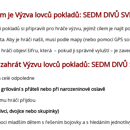
m je Výzva lovců pokladů: SEDM DIVŮ S
 pokladů si připravili pro hráče výzvu, jejímž cílem je najít p
ta. Aby je hráči našli, musí podle mapy (nebo pomocí GPS sou
hráči objeví šifru, která – pokud ji správně vyluští – je zav
i zahrát Výzvu lovců pokladů: SEDM DIVŮ
a celé odpoledne
grilování s přáteli nebo při narozeninové oslavě
mu hráči přijdou
vci, dvojice nebo skupinky)
ci mladším dětem s řešením bojovky a s hledáním jednotliv