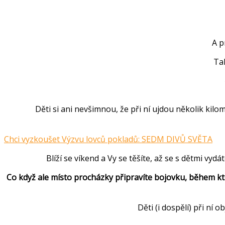
A p
Tak
Děti si ani nevšimnou, že při ní ujdou několik kil
Chci vyzkoušet Výzvu lovců pokladů: SEDM DIVŮ SVĚTA
Blíží se víkend a Vy se těšíte, až se s dětmi vy
Co když ale místo procházky připravíte bojovku, během kte
Děti (i dospělí) při ní