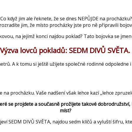
Co když jim ale řeknete, že se dnes NEPŮJDE na procházku?
rozradíte jim, že místo procházky jste pro ně připravili bojo
ovou, na jejímž konci najdou poklad? Tato bojovka se jmen
Výzva lovců pokladů: SEDM DIVŮ SVĚTA.
ometrů. A k tomu si ještě užijete společné rodinné odpoledne 
dáte na procházku. Vaše nadšení však lehce kazí „lehce zpruzel
ré se projdete a současně prožijete takové dobrodružství, k
míst?
 objeví SEDM DIVŮ SVĚTA, najdou sedm klíčů a vyluští šifru, kt