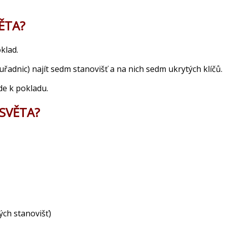
VĚTA?
oklad.
řadnic) najít sedm stanovišť a na nich sedm ukrytých klíčů.
ede k pokladu.
 SVĚTA?
ých stanovišť)