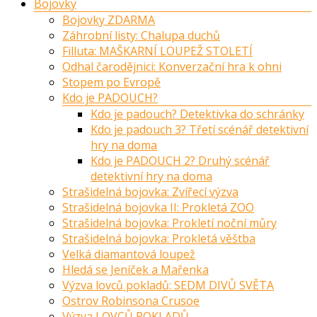
Bojovky
Bojovky ZDARMA
Záhrobní listy: Chalupa duchů
Filluta: MAŠKARNÍ LOUPEŽ STOLETÍ
Odhal čarodějnici: Konverzační hra k ohni
Stopem po Evropě
Kdo je PADOUCH?
Kdo je padouch? Detektivka do schránky
Kdo je padouch 3? Třetí scénář detektivní
hry na doma
Kdo je PADOUCH 2? Druhý scénář
detektivní hry na doma
Strašidelná bojovka: Zvířecí výzva
Strašidelná bojovka II: Prokletá ZOO
Strašidelná bojovka: Prokletí noční můry
Strašidelná bojovka: Prokletá věštba
Velká diamantová loupež
Hledá se Jeníček a Mařenka
Výzva lovců pokladů: SEDM DIVŮ SVĚTA
Ostrov Robinsona Crusoe
Výzva LOVCŮ POKLADŮ