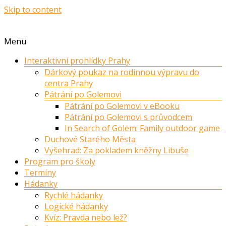
Skip to content
Menu
Interaktivní prohlídky Prahy
Dárkový poukaz na rodinnou výpravu do
centra Prahy
Pátrání po Golemovi
Pátrání po Golemovi v eBooku
Pátrání po Golemovi s průvodcem
In Search of Golem: Family outdoor game
Duchové Starého Města
Vyšehrad: Za pokladem kněžny Libuše
Program pro školy
Termíny
Hádanky
Rychlé hádanky
Logické hádanky
Kvíz: Pravda nebo lež?