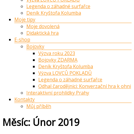
Legenda o záhadné surfařce
Deník Kryštofa Kolumba
Moje tipy
Moje dovolená
Didaktická hra
E-shop
Bojovky
Výzva roku 2023
Bojovky ZDARMA
Deník Kryštofa Kolumba
Výzva LOVCŮ POKLADŮ
Legenda o záhadné surfařce
Odhal čarodějnici: Konverzační hra k ohni
Interaktivní prohlídky Prahy
Kontakty
Můj příběh
Měsíc:
Únor 2019