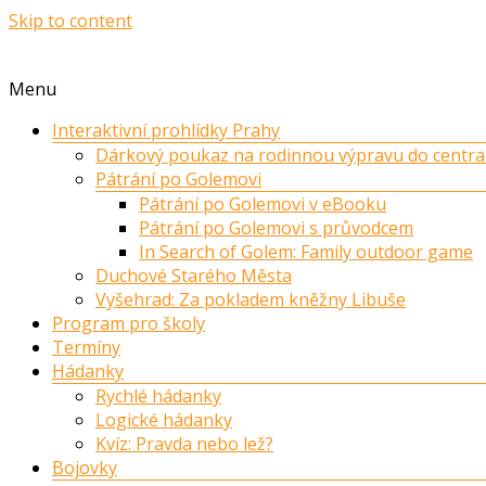
Skip to content
Menu
Interaktivní prohlídky Prahy
Dárkový poukaz na rodinnou výpravu do centra
Pátrání po Golemovi
Pátrání po Golemovi v eBooku
Pátrání po Golemovi s průvodcem
In Search of Golem: Family outdoor game
Duchové Starého Města
Vyšehrad: Za pokladem kněžny Libuše
Program pro školy
Termíny
Hádanky
Rychlé hádanky
Logické hádanky
Kvíz: Pravda nebo lež?
Bojovky