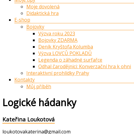
Moje dovolená
Didaktická hra
E-shop
Bojovky
Výzva roku 2023
Bojovky ZDARMA
Deník Kryštofa Kolumba
Výzva LOVCŮ POKLADŮ
Legenda o záhadné surfařce
Odhal čarodějnici: Konverzační hra k ohni
Interaktivní prohlídky Prahy
Kontakty
Můj příběh
Logické hádanky
Kateřina Loukotová
loukotovakaterina@gmail.com