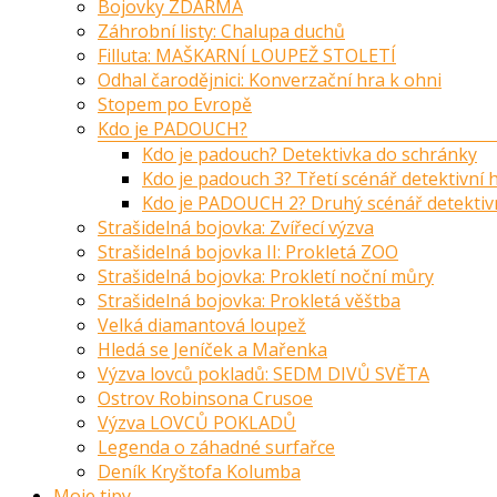
Bojovky ZDARMA
Záhrobní listy: Chalupa duchů
Filluta: MAŠKARNÍ LOUPEŽ STOLETÍ
Odhal čarodějnici: Konverzační hra k ohni
Stopem po Evropě
Kdo je PADOUCH?
Kdo je padouch? Detektivka do schránky
Kdo je padouch 3? Třetí scénář detektivní
Kdo je PADOUCH 2? Druhý scénář detektiv
Strašidelná bojovka: Zvířecí výzva
Strašidelná bojovka II: Prokletá ZOO
Strašidelná bojovka: Prokletí noční můry
Strašidelná bojovka: Prokletá věštba
Velká diamantová loupež
Hledá se Jeníček a Mařenka
Výzva lovců pokladů: SEDM DIVŮ SVĚTA
Ostrov Robinsona Crusoe
Výzva LOVCŮ POKLADŮ
Legenda o záhadné surfařce
Deník Kryštofa Kolumba
Moje tipy