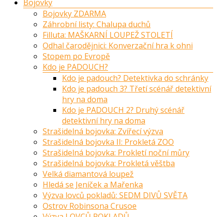
Bojovky
Bojovky ZDARMA
Záhrobní listy: Chalupa duchů
Filluta: MAŠKARNÍ LOUPEŽ STOLETÍ
Odhal čarodějnici: Konverzační hra k ohni
Stopem po Evropě
Kdo je PADOUCH?
Kdo je padouch? Detektivka do schránky
Kdo je padouch 3? Třetí scénář detektivní
hry na doma
Kdo je PADOUCH 2? Druhý scénář
detektivní hry na doma
Strašidelná bojovka: Zvířecí výzva
Strašidelná bojovka II: Prokletá ZOO
Strašidelná bojovka: Prokletí noční můry
Strašidelná bojovka: Prokletá věštba
Velká diamantová loupež
Hledá se Jeníček a Mařenka
Výzva lovců pokladů: SEDM DIVŮ SVĚTA
Ostrov Robinsona Crusoe
Výzva LOVCŮ POKLADŮ