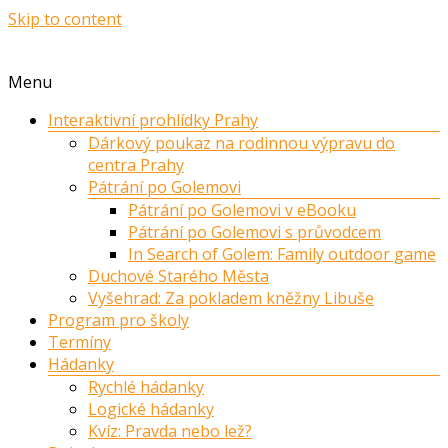
Skip to content
Menu
Interaktivní prohlídky Prahy
Dárkový poukaz na rodinnou výpravu do
centra Prahy
Pátrání po Golemovi
Pátrání po Golemovi v eBooku
Pátrání po Golemovi s průvodcem
In Search of Golem: Family outdoor game
Duchové Starého Města
Vyšehrad: Za pokladem kněžny Libuše
Program pro školy
Termíny
Hádanky
Rychlé hádanky
Logické hádanky
Kvíz: Pravda nebo lež?