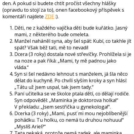
den. A pokud si budete chtít pročíst všechny hlášky
(opravdu to stojí za to), onen facebookový příspěvek s
komentáři najdete
ZDE
:).
Děti, ne z každého vajíčka děti bude kuřátko. Jasný
mami, z některého bude omeleta.
Manžel naháněl syna, aby šel spát: Kubí, co takhle jít
spát? Však běž tati, mě to nevadí!
Dcera (3 roky) dostala nové střevíčky. Prohlížela si je
na noze a pak říká: „Mami, ty mě padnou jako
vláda.“
Syn si šel nedávno lehnout s manželem, já šla něco
dělat do kuchyně. Po chvíli slyším kroky a syn hlásí:
„Tátu už jsem uspal, tak jsem tady.“
Paní učitelka se ve školce ptala dětí, co dělají rodiče.
Syn odpověděl: „Maminka je doktorova holka!“
V překladu: „Jsem sestřička u gynekologa!“.
Dcerka (3 roky) „Mami, pusť mi mou nejoblíbenější
pohádku. Tu holku, co nemá tu druhou nohuuu!“
„Myslíš Ariel?“
Teta nekaká, protože nemá zadek, ale maminka