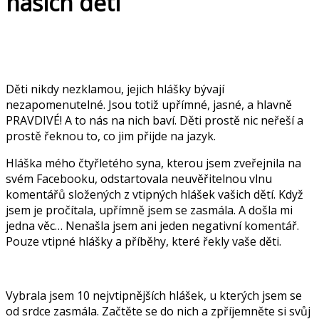
našich dětí
Děti nikdy nezklamou, jejich hlášky bývají
nezapomenutelné. Jsou totiž upřímné, jasné, a hlavně
PRAVDIVÉ! A to nás na nich baví. Děti prostě nic neřeší a
prostě řeknou to, co jim přijde na jazyk.
Hláška mého čtyřletého syna, kterou jsem zveřejnila na
svém Facebooku, odstartovala neuvěřitelnou vlnu
komentářů složených z vtipných hlášek vašich dětí. Když
jsem je pročítala, upřímně jsem se zasmála. A došla mi
jedna věc… Nenašla jsem ani jeden negativní komentář.
Pouze vtipné hlášky a příběhy, které řekly vaše děti.
Vybrala jsem 10 nejvtipnějších hlášek, u kterých jsem se
od srdce zasmála. Začtěte se do nich a zpříjemněte si svůj