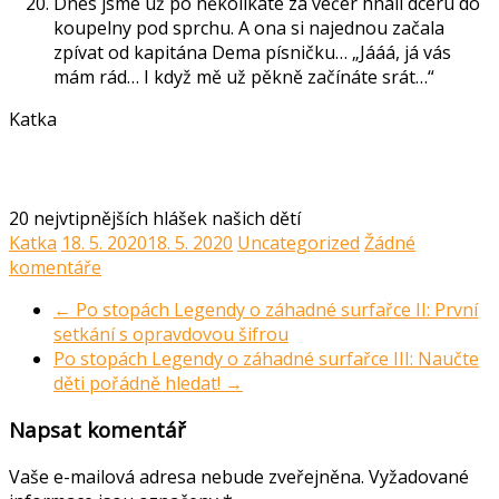
Dnes jsme už po několikáté za večer hnali dceru do
koupelny pod sprchu. A ona si najednou začala
zpívat od kapitána Dema písničku… „Jááá, já vás
mám rád… I když mě už pěkně začínáte srát…“
Katka
20 nejvtipnějších hlášek našich dětí
Katka
18. 5. 2020
18. 5. 2020
Uncategorized
Žádné
komentáře
←
Po stopách Legendy o záhadné surfařce II: První
setkání s opravdovou šifrou
Po stopách Legendy o záhadné surfařce III: Naučte
děti pořádně hledat!
→
Napsat komentář
Vaše e-mailová adresa nebude zveřejněna.
Vyžadované