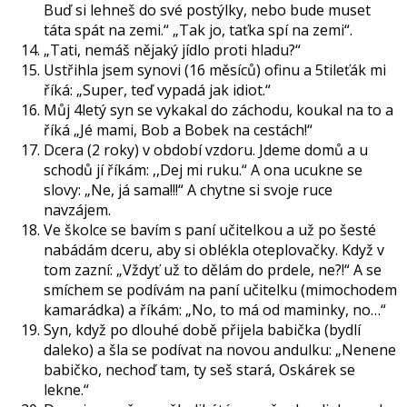
Buď si lehneš do své postýlky, nebo bude muset
táta spát na zemi.“ „Tak jo, taťka spí na zemi“.
„Tati, nemáš nějaký jídlo proti hladu?“
Ustřihla jsem synovi (16 měsíců) ofinu a 5tileťák mi
říká: „Super, teď vypadá jak idiot.“
Můj 4letý syn se vykakal do záchodu, koukal na to a
říká „Jé mami, Bob a Bobek na cestách!“
Dcera (2 roky) v období vzdoru. Jdeme domů a u
schodů jí říkám: ,,Dej mi ruku.“ A ona ucukne se
slovy: „Ne, já sama!!!“ A chytne si svoje ruce
navzájem.
Ve školce se bavím s paní učitelkou a už po šesté
nabádám dceru, aby si oblékla oteplovačky. Když v
tom zazní: „Vždyť už to dělám do prdele, ne?!“ A se
smíchem se podívám na paní učitelku (mimochodem
kamarádka) a říkám: „No, to má od maminky, no…“
Syn, když po dlouhé době přijela babička (bydlí
daleko) a šla se podívat na novou andulku: „Nenene
babičko, nechoď tam, ty seš stará, Oskárek se
lekne.“