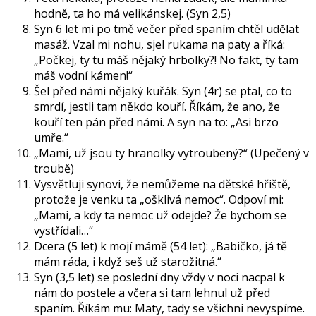
hodně, ta ho má velikánskej. (Syn 2,5)
Syn 6 let mi po tmě večer před spaním chtěl udělat
masáž. Vzal mi nohu, sjel rukama na paty a říká:
„Počkej, ty tu máš nějaký hrbolky?! No fakt, ty tam
máš vodní kámen!“
Šel před námi nějaký kuřák. Syn (4r) se ptal, co to
smrdí, jestli tam někdo kouří. Říkám, že ano, že
kouří ten pán před námi. A syn na to: „Asi brzo
umře.“
„Mami, už jsou ty hranolky vytroubený?“ (Upečený v
troubě)
Vysvětluji synovi, že nemůžeme na dětské hřiště,
protože je venku ta „ošklivá nemoc“. Odpoví mi:
„Mami, a kdy ta nemoc už odejde? Že bychom se
vystřídali…“
Dcera (5 let) k mojí mámě (54 let): „Babičko, já tě
mám ráda, i když seš už starožitná.“
Syn (3,5 let) se poslední dny vždy v noci nacpal k
nám do postele a včera si tam lehnul už před
spaním. Říkám mu: Maty, tady se všichni nevyspíme.