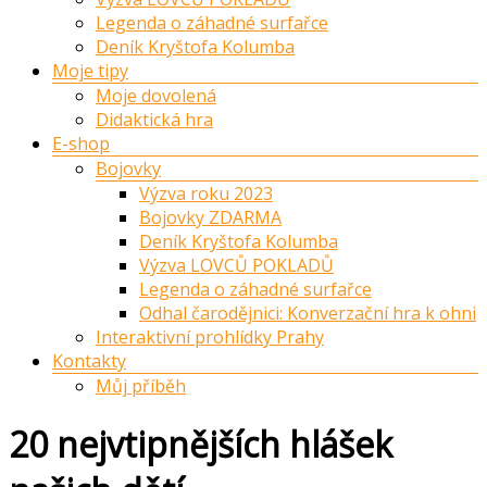
Legenda o záhadné surfařce
Deník Kryštofa Kolumba
Moje tipy
Moje dovolená
Didaktická hra
E-shop
Bojovky
Výzva roku 2023
Bojovky ZDARMA
Deník Kryštofa Kolumba
Výzva LOVCŮ POKLADŮ
Legenda o záhadné surfařce
Odhal čarodějnici: Konverzační hra k ohni
Interaktivní prohlídky Prahy
Kontakty
Můj příběh
20 nejvtipnějších hlášek