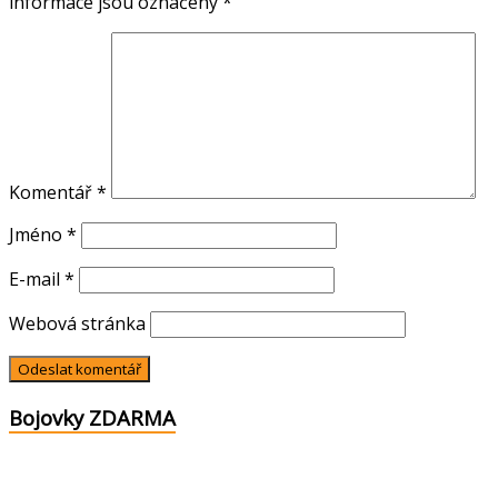
informace jsou označeny
*
Komentář
*
Jméno
*
E-mail
*
Webová stránka
Bojovky ZDARMA