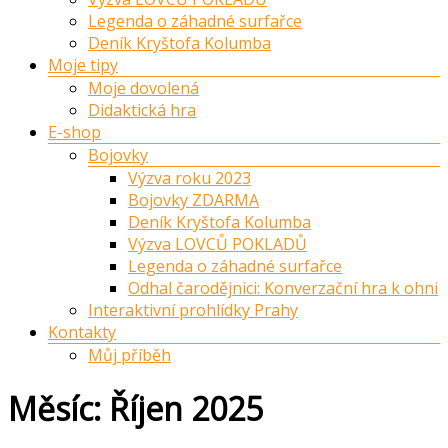
Legenda o záhadné surfařce
Deník Kryštofa Kolumba
Moje tipy
Moje dovolená
Didaktická hra
E-shop
Bojovky
Výzva roku 2023
Bojovky ZDARMA
Deník Kryštofa Kolumba
Výzva LOVCŮ POKLADŮ
Legenda o záhadné surfařce
Odhal čarodějnici: Konverzační hra k ohni
Interaktivní prohlídky Prahy
Kontakty
Můj příběh
Měsíc:
Říjen 2025