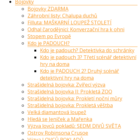
Bojovky
Bojovky ZDARMA
Záhrobní listy: Chalupa duchů
Filluta: MAŠKARNÍ LOUPEŽ STOLETÍ
Odhal čarodějnici: Konverzační hra k ohni
Stopem po Evropě
Kdo je PADOUCH?
Kdo je padouch? Detektivka do schránky
Kdo je padouch 3? Třetí scénář detektivní
hry na doma
Kdo je PADOUCH 2? Druhý scénář
detektivní hry na doma
Strašidelná bojovka: Zvířecí výzva
Strašidelná bojovka II: Prokletá ZOO
Strašidelná bojovka: Prokletí noční můry
Strašidelná bojovka: Prokletá věštba
Velká diamantová loupež
Hledá se Jeníček a Mařenka
Výzva lovců pokladů: SEDM DIVŮ SVĚTA
Ostrov Robinsona Crusoe
Výzva LOVCŮ POKLADŮ