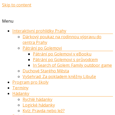
Skip to content
Menu
Interaktivní prohlídky Prahy
Dárkový poukaz na rodinnou výpravu do
centra Prahy
Pátrání po Golemovi
Pátrání po Golemovi v eBooku
Pátrání po Golemovi s průvodcem
In Search of Golem: Family outdoor game
Duchové Starého Města
Vyšehrad: Za pokladem kněžny Libuše
Program pro školy
Termíny
Hádanky
Rychlé hádanky
Logické hádanky
Kvíz: Pravda nebo lež?