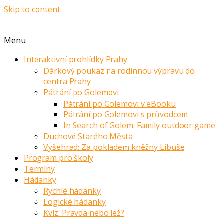
Skip to content
Menu
Interaktivní prohlídky Prahy
Dárkový poukaz na rodinnou výpravu do
centra Prahy
Pátrání po Golemovi
Pátrání po Golemovi v eBooku
Pátrání po Golemovi s průvodcem
In Search of Golem: Family outdoor game
Duchové Starého Města
Vyšehrad: Za pokladem kněžny Libuše
Program pro školy
Termíny
Hádanky
Rychlé hádanky
Logické hádanky
Kvíz: Pravda nebo lež?