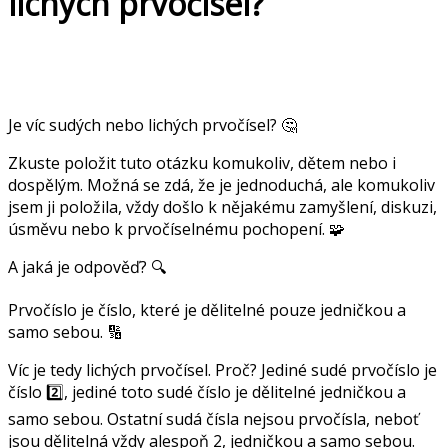
lichých prvočísel?
Je víc sudých nebo lichých prvočísel? 🤔
Zkuste položit tuto otázku komukoliv, dětem nebo i
dospělým. Možná se zdá, že je jednoduchá, ale komukoliv
jsem ji položila, vždy došlo k nějakému zamyšlení, diskuzi,
úsměvu nebo k prvočíselnému pochopení. 🧩
A jaká je odpověď? 🔍
Prvočíslo je číslo, které je dělitelné pouze jedničkou a
samo sebou. 🔢
Víc je tedy lichých prvočísel. Proč? Jediné sudé prvočíslo je
číslo 2️⃣, jediné toto sudé číslo je dělitelné jedničkou a
samo sebou. Ostatní sudá čísla nejsou prvočísla, neboť
jsou dělitelná vždy alespoň 2, jedničkou a samo sebou.