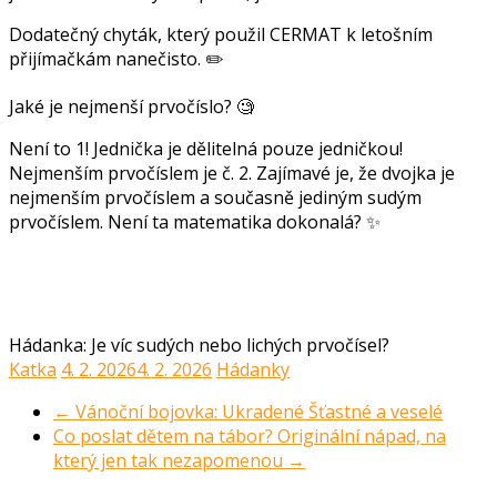
Dodatečný chyták, který použil CERMAT k letošním
přijímačkám nanečisto. ✏️
Jaké je nejmenší prvočíslo? 🧐
Není to 1! Jednička je dělitelná pouze jedničkou!
Nejmenším prvočíslem je č. 2. Zajímavé je, že dvojka je
nejmenším prvočíslem a současně jediným sudým
prvočíslem. Není ta matematika dokonalá? ✨
Hádanka: Je víc sudých nebo lichých prvočísel?
Katka
4. 2. 2026
4. 2. 2026
Hádanky
←
Vánoční bojovka: Ukradené Šťastné a veselé
Co poslat dětem na tábor? Originální nápad, na
který jen tak nezapomenou
→