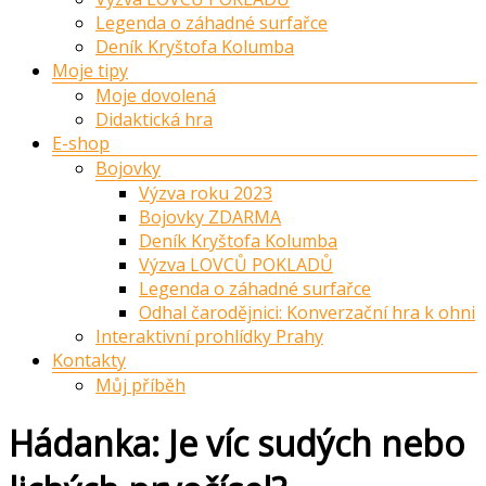
Legenda o záhadné surfařce
Deník Kryštofa Kolumba
Moje tipy
Moje dovolená
Didaktická hra
E-shop
Bojovky
Výzva roku 2023
Bojovky ZDARMA
Deník Kryštofa Kolumba
Výzva LOVCŮ POKLADŮ
Legenda o záhadné surfařce
Odhal čarodějnici: Konverzační hra k ohni
Interaktivní prohlídky Prahy
Kontakty
Můj příběh
Hádanka: Je víc sudých nebo