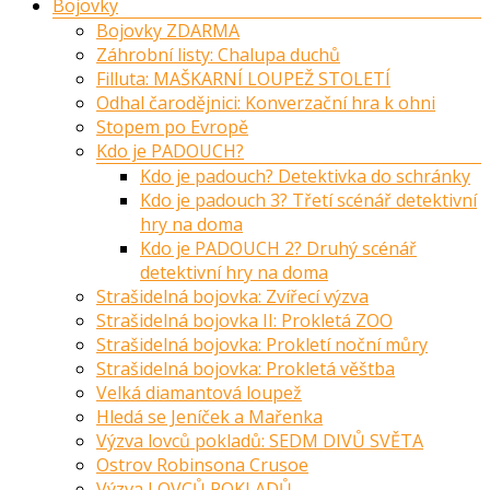
Bojovky
Bojovky ZDARMA
Záhrobní listy: Chalupa duchů
Filluta: MAŠKARNÍ LOUPEŽ STOLETÍ
Odhal čarodějnici: Konverzační hra k ohni
Stopem po Evropě
Kdo je PADOUCH?
Kdo je padouch? Detektivka do schránky
Kdo je padouch 3? Třetí scénář detektivní
hry na doma
Kdo je PADOUCH 2? Druhý scénář
detektivní hry na doma
Strašidelná bojovka: Zvířecí výzva
Strašidelná bojovka II: Prokletá ZOO
Strašidelná bojovka: Prokletí noční můry
Strašidelná bojovka: Prokletá věštba
Velká diamantová loupež
Hledá se Jeníček a Mařenka
Výzva lovců pokladů: SEDM DIVŮ SVĚTA
Ostrov Robinsona Crusoe
Výzva LOVCŮ POKLADŮ