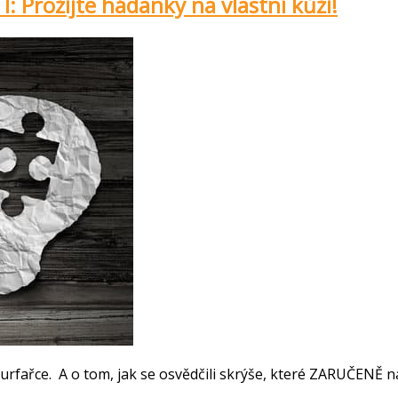
: Prožijte hádanky na vlastní kůži!
urfařce. A o tom, jak se osvědčili skrýše, které ZARUČENĚ 