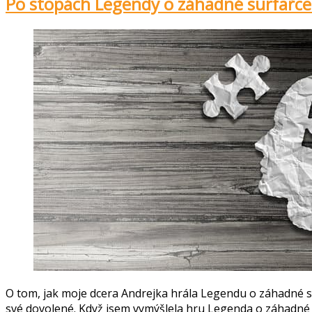
Po stopách Legendy o záhadné surfařce I
O tom, jak moje dcera Andrejka hrála Legendu o záhadné s
své dovolené. Když jsem vymýšlela hru Legenda o záhadné