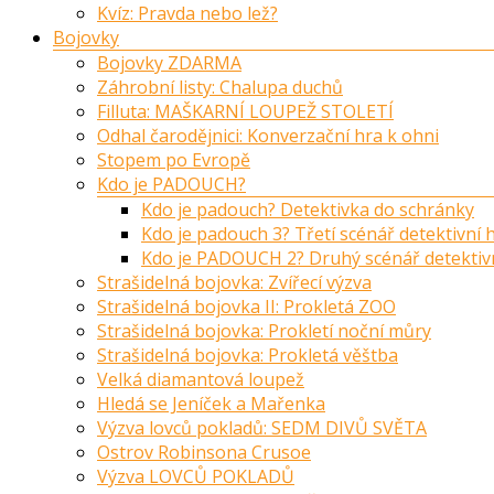
Kvíz: Pravda nebo lež?
Bojovky
Bojovky ZDARMA
Záhrobní listy: Chalupa duchů
Filluta: MAŠKARNÍ LOUPEŽ STOLETÍ
Odhal čarodějnici: Konverzační hra k ohni
Stopem po Evropě
Kdo je PADOUCH?
Kdo je padouch? Detektivka do schránky
Kdo je padouch 3? Třetí scénář detektivní
Kdo je PADOUCH 2? Druhý scénář detektiv
Strašidelná bojovka: Zvířecí výzva
Strašidelná bojovka II: Prokletá ZOO
Strašidelná bojovka: Prokletí noční můry
Strašidelná bojovka: Prokletá věštba
Velká diamantová loupež
Hledá se Jeníček a Mařenka
Výzva lovců pokladů: SEDM DIVŮ SVĚTA
Ostrov Robinsona Crusoe
Výzva LOVCŮ POKLADŮ