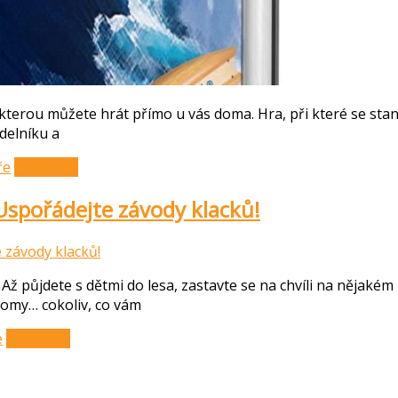
erou můžete hrát přímo u vás doma. Hra, při které se stanete
rdelníku a
ře
Čtěte více
Uspořádejte závody klacků!
. Až půjdete s dětmi do lesa, zastavte se na chvíli na nějaké
tromy… cokoliv, co vám
e
Čtěte více