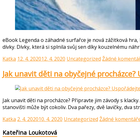
eBook Legenda o záhadné surfařce je nová zážitková hra, kt
dívky. Dívky, která si splnila svůj sen díky kouzelnému náh
Katka
12. 4. 2020
12. 4. 2020
Uncategorized
Žádné komentá
Jak unavit děti na obyčejné procházce? 
Jak unavit děti na procházce? Připravte jim závody s klacky
stanovišti může být cokoliv. Dva pařezy, dvě lavičky, dva s
Katka
2. 4. 2020
10. 4. 2020
Uncategorized
Žádné komentář
Kateřina Loukotová