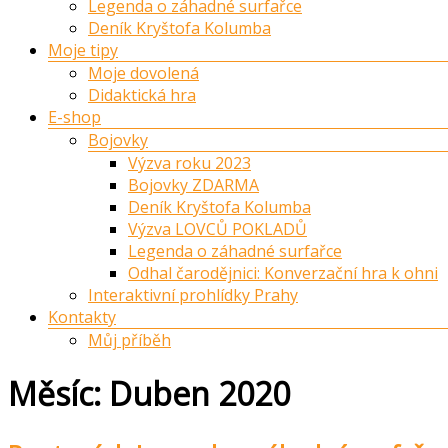
Legenda o záhadné surfařce
Deník Kryštofa Kolumba
Moje tipy
Moje dovolená
Didaktická hra
E-shop
Bojovky
Výzva roku 2023
Bojovky ZDARMA
Deník Kryštofa Kolumba
Výzva LOVCŮ POKLADŮ
Legenda o záhadné surfařce
Odhal čarodějnici: Konverzační hra k ohni
Interaktivní prohlídky Prahy
Kontakty
Můj příběh
Měsíc:
Duben 2020