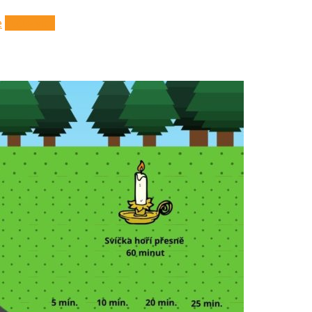
e
Čtěte více