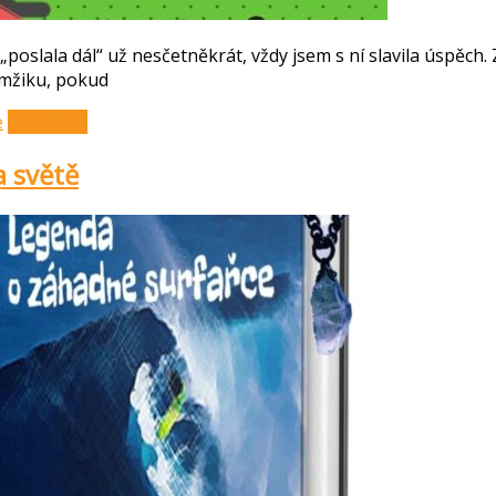
poslala dál“ už nesčetněkrát, vždy jsem s ní slavila úspěch. 
amžiku, pokud
e
Čtěte více
a světě