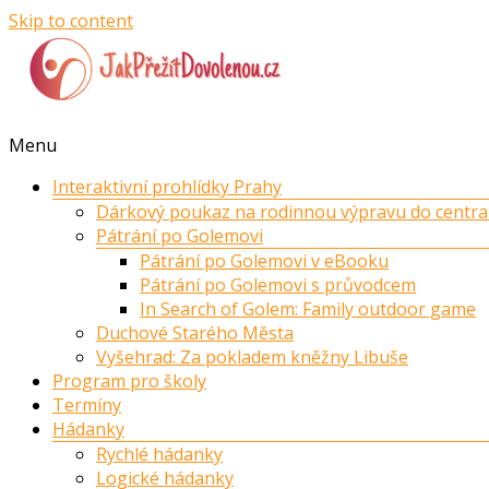
Skip to content
Menu
Interaktivní prohlídky Prahy
Dárkový poukaz na rodinnou výpravu do centra
Pátrání po Golemovi
Pátrání po Golemovi v eBooku
Pátrání po Golemovi s průvodcem
In Search of Golem: Family outdoor game
Duchové Starého Města
Vyšehrad: Za pokladem kněžny Libuše
Program pro školy
Termíny
Hádanky
Rychlé hádanky
Logické hádanky