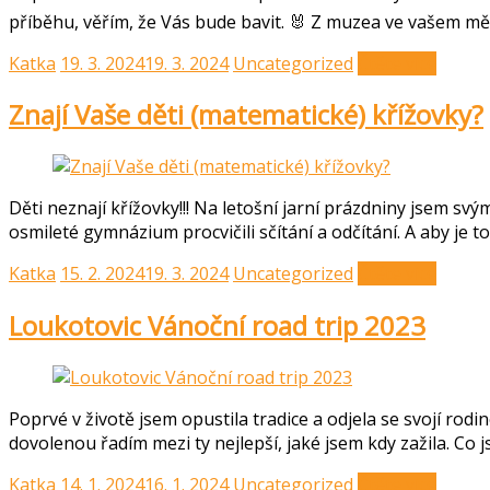
příběhu, věřím, že Vás bude bavit. 🐰 Z muzea ve vašem 
Katka
19. 3. 2024
19. 3. 2024
Uncategorized
Čtěte více
Znají Vaše děti (matematické) křížovky?
Děti neznají křížovky!!! Na letošní jarní prázdniny jsem sv
osmileté gymnázium procvičili sčítání a odčítání. A aby je to
Katka
15. 2. 2024
19. 3. 2024
Uncategorized
Čtěte více
Loukotovic Vánoční road trip 2023
Poprvé v životě jsem opustila tradice a odjela se svojí rod
dovolenou řadím mezi ty nejlepší, jaké jsem kdy zažila. Co j
Katka
14. 1. 2024
16. 1. 2024
Uncategorized
Čtěte více