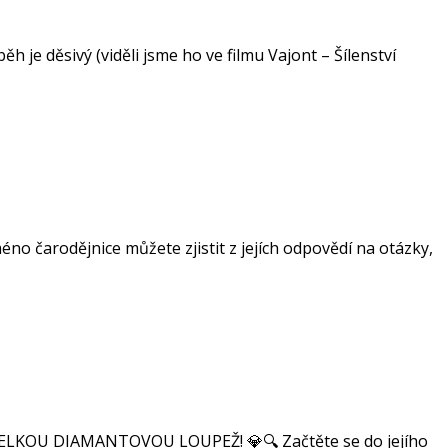
h je děsivý (viděli jsme ho ve filmu Vajont – Šílenství
éno čarodějnice můžete zjistit z jejích odpovědí na otázky,
it VELKOU DIAMANTOVOU LOUPEŽ! 💎🔍 Začtěte se do jejího