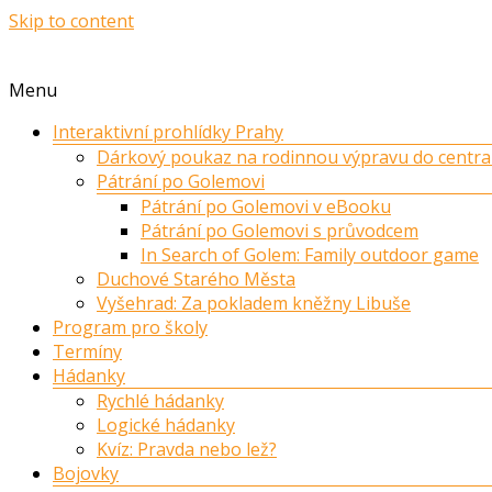
Skip to content
Menu
Interaktivní prohlídky Prahy
Dárkový poukaz na rodinnou výpravu do centra
Pátrání po Golemovi
Pátrání po Golemovi v eBooku
Pátrání po Golemovi s průvodcem
In Search of Golem: Family outdoor game
Duchové Starého Města
Vyšehrad: Za pokladem kněžny Libuše
Program pro školy
Termíny
Hádanky
Rychlé hádanky
Logické hádanky
Kvíz: Pravda nebo lež?
Bojovky