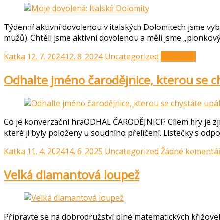
Týdenní aktivní dovolenou v italských Dolomitech jsme vybral
mužů). Chtěli jsme aktivní dovolenou a měli jsme „plonkový“
Katka
12. 7. 2024
12. 8. 2024
Uncategorized
Čtěte více
Odhalte jméno čarodějnice, kterou se ch
Co je konverzační hraODHAL ČARODĚJNICI? Cílem hry je zjisti
které jí byly položeny u soudního přelíčení. Lístečky s odp
Katka
11. 4. 2024
14. 6. 2025
Uncategorized
Žádné komentá
Velká diamantová loupež
Připravte se na dobrodružství plné matematických křížov