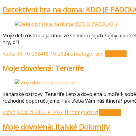
Detektivní hra na doma: KDO JE PADO
Moje děti rostou a já cítím, že se mění i jejich zájmy a potř
hry, při
Katka
18. 10. 2024
18. 10. 2024
Uncategorized
Čtěte více
Moje dovolená: Tenerife
Kanárské ostrovy: Tenerife Léto a dovolená u moře k sobě p
rozhodně doporučujeme. Tak třeba Vám náš itinerář pom
Katka
12. 8. 2024
12. 8. 2024
Uncategorized
Čtěte více
Moje dovolená: Italské Dolomity