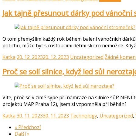
Jak tajně přesunout dárky pod vánoční
O tom přemýšlím každý rok během balení vánočních dárků.
potichu, může být s rostoucími dětmi skoro nemožné. Když
Katka
20. 12. 2023
20. 12. 2023
Uncategorized
Žádné komen
Proč se solí silnice, když led sůl neroztaj
Víte, proč se v zimě sype při námraze na silnice sůl? NENÍ to
projektu MAP Praha 12), jsem si vzpomněla při běhání.
Katka
30. 11. 2023
30. 11. 2023
Technology
,
Uncategorized
,
« Předchozí
Další »