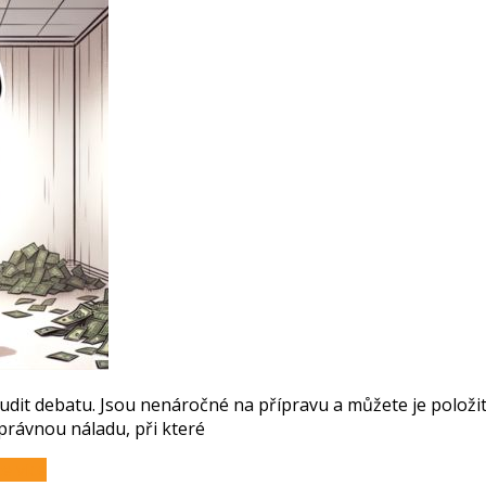
dit debatu. Jsou nenáročné na přípravu a můžete je položit k
právnou náladu, při které
e více