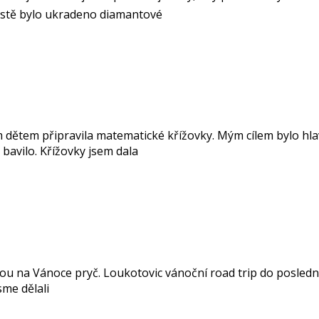
městě bylo ukradeno diamantové
ým dětem připravila matematické křížovky. Mým cílem bylo hla
 bavilo. Křížovky jsem dala
inou na Vánoce pryč. Loukotovic vánoční road trip do posledn
sme dělali