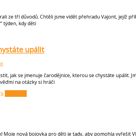
i ze tří důvodů. Chtěli jsme vidět přehradu Vajont, jejíž příbě
 týden, kdy děti
ystáte upálit
t, jak se jmenuje čarodějnice, kterou se chystáte upálit. Jm
ověďmi na otázky si hráči
ře
Čtěte více
ek! Moje nová bojovka pro děti je tady, aby pomohla vyřeš