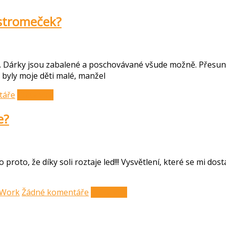
 stromeček?
 Dárky jsou zabalené a poschovávané všude možně. Přesunou
 byly moje děti malé, manžel
táře
Čtěte více
e?
 proto, že díky soli roztaje led!!! Vysvětlení, které se mi dos
Work
Žádné komentáře
Čtěte více