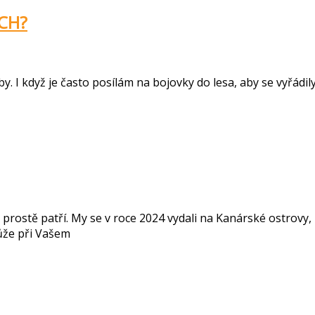
UCH?
eby. I když je často posílám na bojovky do lesa, aby se vyřádi
rostě patří. My se v roce 2024 vydali na Kanárské ostrovy, n
ůže při Vašem