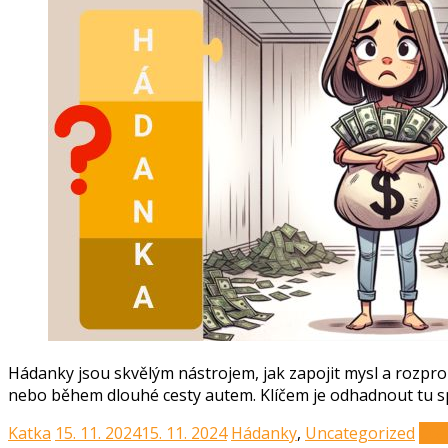
Hádanky jsou skvělým nástrojem, jak zapojit mysl a rozprou
nebo během dlouhé cesty autem. Klíčem je odhadnout tu s
Katka
15. 11. 2024
15. 11. 2024
Hádanky
,
Uncategorized
Čtět