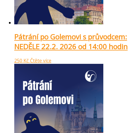
Pátrání po Golemovi s průvodcem:
NEDĚLE 22.2. 2026 od 14:00 hodin
250
Kč
Čtěte více