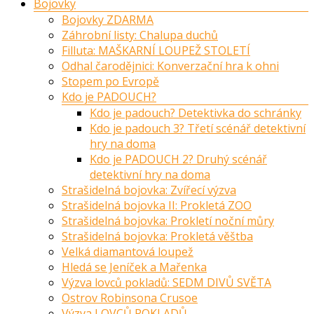
Bojovky
Bojovky ZDARMA
Záhrobní listy: Chalupa duchů
Filluta: MAŠKARNÍ LOUPEŽ STOLETÍ
Odhal čarodějnici: Konverzační hra k ohni
Stopem po Evropě
Kdo je PADOUCH?
Kdo je padouch? Detektivka do schránky
Kdo je padouch 3? Třetí scénář detektivní
hry na doma
Kdo je PADOUCH 2? Druhý scénář
detektivní hry na doma
Strašidelná bojovka: Zvířecí výzva
Strašidelná bojovka II: Prokletá ZOO
Strašidelná bojovka: Prokletí noční můry
Strašidelná bojovka: Prokletá věštba
Velká diamantová loupež
Hledá se Jeníček a Mařenka
Výzva lovců pokladů: SEDM DIVŮ SVĚTA
Ostrov Robinsona Crusoe
Výzva LOVCŮ POKLADŮ