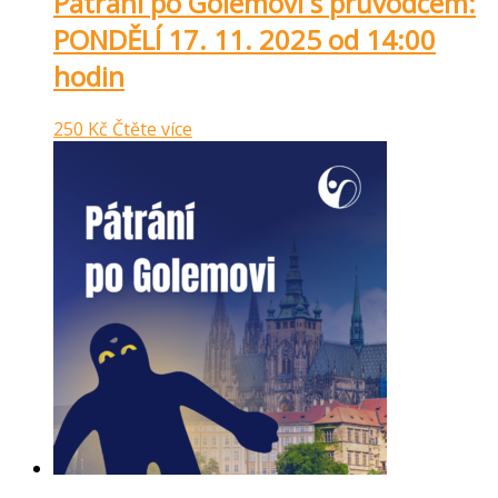
Pátrání po Golemovi s průvodcem:
PONDĚLÍ 17. 11. 2025 od 14:00
hodin
250
Kč
Čtěte více