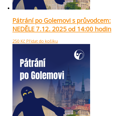
Pátrání po Golemovi s průvodcem:
NEDĚLE 7.12. 2025 od 14:00 hodin
250
Kč
Přidat do košíku