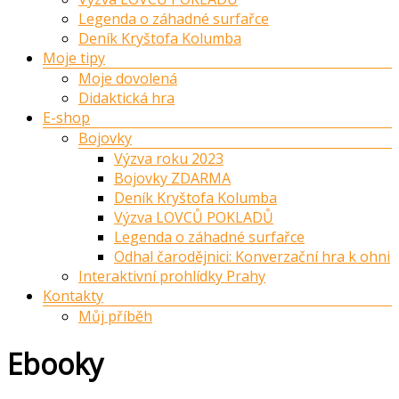
Legenda o záhadné surfařce
Deník Kryštofa Kolumba
Moje tipy
Moje dovolená
Didaktická hra
E-shop
Bojovky
Výzva roku 2023
Bojovky ZDARMA
Deník Kryštofa Kolumba
Výzva LOVCŮ POKLADŮ
Legenda o záhadné surfařce
Odhal čarodějnici: Konverzační hra k ohni
Interaktivní prohlídky Prahy
Kontakty
Můj příběh
Ebooky