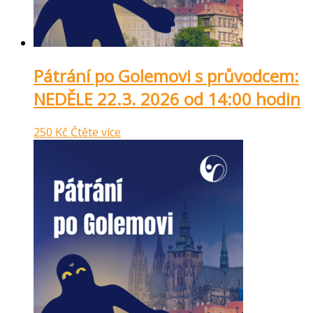
Pátrání po Golemovi s průvodcem:
NEDĚLE 22.3. 2026 od 14:00 hodin
250
Kč
Čtěte více