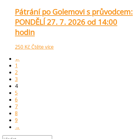
Pátrání po Golemovi s průvodcem:
PONDĚLÍ 27. 7. 2026 od 14:00
hodin
250
Kč
Čtěte více
←
1
2
3
4
5
6
7
8
9
→