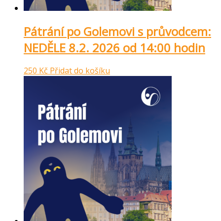
Pátrání po Golemovi s průvodcem:
NEDĚLE 8.2. 2026 od 14:00 hodin
250
Kč
Přidat do košíku