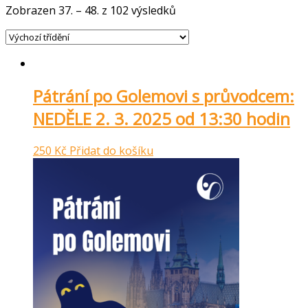
Zobrazen 37. – 48. z 102 výsledků
Pátrání po Golemovi s průvodcem:
NEDĚLE 2. 3. 2025 od 13:30 hodin
250
Kč
Přidat do košíku