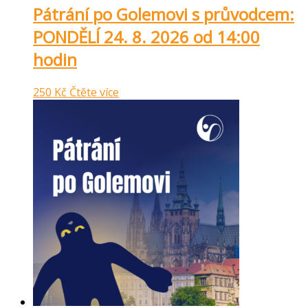
Pátrání po Golemovi s průvodcem:
PONDĚLÍ 24. 8. 2026 od 14:00
hodin
250
Kč
Čtěte více