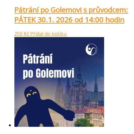
Pátrání po Golemovi s průvodcem:
PÁTEK 30.1. 2026 od 14:00 hodin
250
Kč
Přidat do košíku