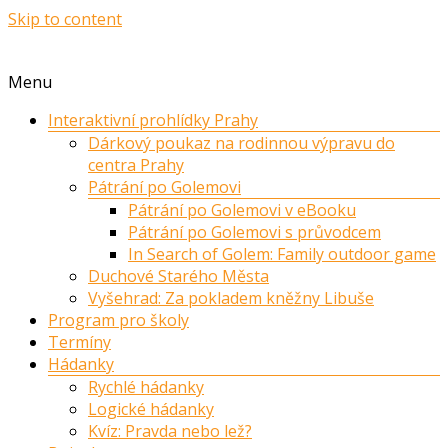
Skip to content
Menu
Interaktivní prohlídky Prahy
Dárkový poukaz na rodinnou výpravu do
centra Prahy
Pátrání po Golemovi
Pátrání po Golemovi v eBooku
Pátrání po Golemovi s průvodcem
In Search of Golem: Family outdoor game
Duchové Starého Města
Vyšehrad: Za pokladem kněžny Libuše
Program pro školy
Termíny
Hádanky
Rychlé hádanky
Logické hádanky
Kvíz: Pravda nebo lež?