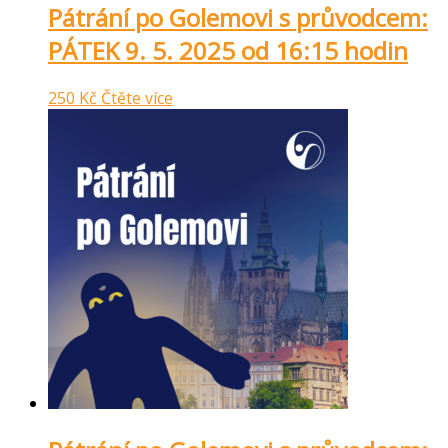
Pátrání po Golemovi s průvodcem:
PÁTEK 9. 5. 2025 od 16:15 hodin
250
Kč
Čtěte více