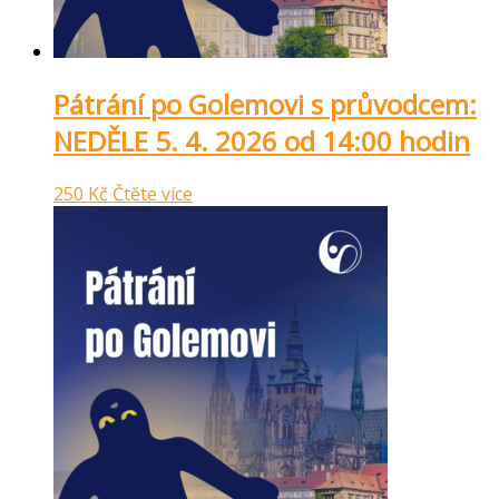
Pátrání po Golemovi s průvodcem:
NEDĚLE 5. 4. 2026 od 14:00 hodin
250
Kč
Čtěte více