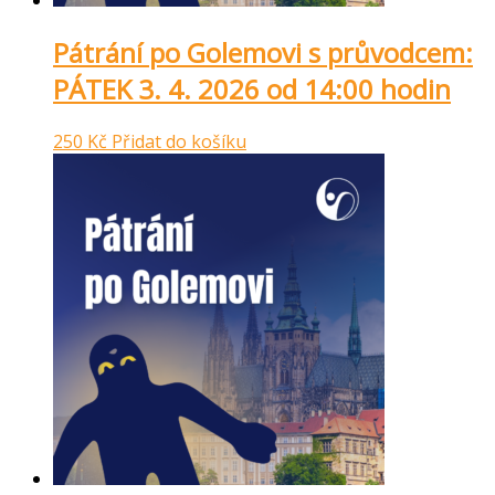
Pátrání po Golemovi s průvodcem:
PÁTEK 3. 4. 2026 od 14:00 hodin
250
Kč
Přidat do košíku