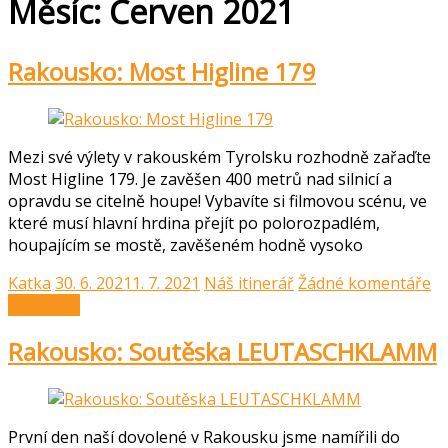
Měsíc:
Červen 2021
Rakousko: Most Higline 179
Mezi své výlety v rakouském Tyrolsku rozhodně zařaďte
Most Higline 179. Je zavěšen 400 metrů nad silnicí a
opravdu se citelně houpe! Vybavíte si filmovou scénu, ve
které musí hlavní hrdina přejít po polorozpadlém,
houpajícím se mostě, zavěšeném hodně vysoko
Katka
30. 6. 2021
1. 7. 2021
Náš itinerář
Žádné komentáře
Čtěte více
Rakousko: Soutěska LEUTASCHKLAMM
První den naší dovolené v Rakousku jsme namířili do