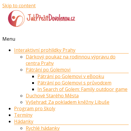
Skip to content
Menu
Interaktivní prohlídky Prahy
Dárkový poukaz na rodinnou výpravu do
centra Prahy
Pátrání po Golemovi
Pátrání po Golemovi v eBooku
Pátrání po Golemovi s průvodcem
In Search of Golem: Family outdoor game
Duchové Starého Města
Vyšehrad: Za pokladem kněžny Libuše
Program pro školy
Termíny
Hádanky
Rychlé hádanky