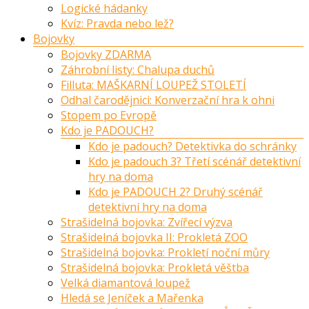
Logické hádanky
Kvíz: Pravda nebo lež?
Bojovky
Bojovky ZDARMA
Záhrobní listy: Chalupa duchů
Filluta: MAŠKARNÍ LOUPEŽ STOLETÍ
Odhal čarodějnici: Konverzační hra k ohni
Stopem po Evropě
Kdo je PADOUCH?
Kdo je padouch? Detektivka do schránky
Kdo je padouch 3? Třetí scénář detektivní
hry na doma
Kdo je PADOUCH 2? Druhý scénář
detektivní hry na doma
Strašidelná bojovka: Zvířecí výzva
Strašidelná bojovka II: Prokletá ZOO
Strašidelná bojovka: Prokletí noční můry
Strašidelná bojovka: Prokletá věštba
Velká diamantová loupež
Hledá se Jeníček a Mařenka