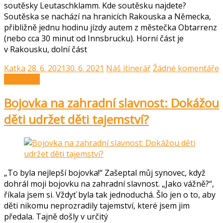
soutěsky Leutaschklamm. Kde soutěsku najdete?
Soutěska se nachází na hranicích Rakouska a Německa,
přibližně jednu hodinu jízdy autem z městečka Obtarrenz
(nebo cca 30 minut od Innsbrucku). Horní část je
v Rakousku, dolní část
Katka
28. 6. 2021
30. 6. 2021
Náš itinerář
Žádné komentáře
Čtěte více
Bojovka na zahradní slavnost: Dokážou
děti udržet děti tajemství?
„To byla nejlepší bojovka!“ Zašeptal můj synovec, když
dohrál moji bojovku na zahradní slavnost. „Jako vážně?“,
říkala jsem si. Vždyť byla tak jednoduchá. Šlo jen o to, aby
děti nikomu neprozradily tajemství, které jsem jim
předala. Tajně došly v určitý