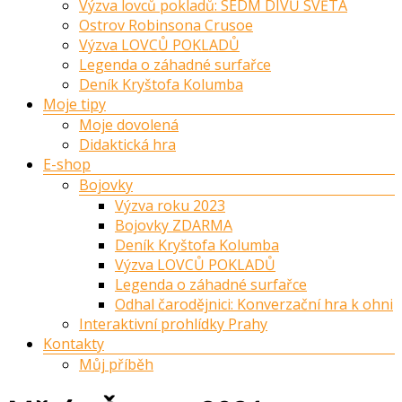
Výzva lovců pokladů: SEDM DIVŮ SVĚTA
Ostrov Robinsona Crusoe
Výzva LOVCŮ POKLADŮ
Legenda o záhadné surfařce
Deník Kryštofa Kolumba
Moje tipy
Moje dovolená
Didaktická hra
E-shop
Bojovky
Výzva roku 2023
Bojovky ZDARMA
Deník Kryštofa Kolumba
Výzva LOVCŮ POKLADŮ
Legenda o záhadné surfařce
Odhal čarodějnici: Konverzační hra k ohni
Interaktivní prohlídky Prahy
Kontakty
Můj příběh