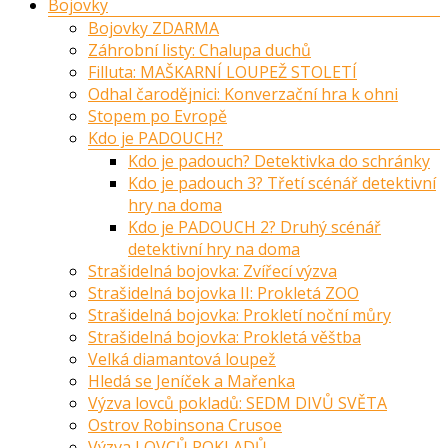
Bojovky
Bojovky ZDARMA
Záhrobní listy: Chalupa duchů
Filluta: MAŠKARNÍ LOUPEŽ STOLETÍ
Odhal čarodějnici: Konverzační hra k ohni
Stopem po Evropě
Kdo je PADOUCH?
Kdo je padouch? Detektivka do schránky
Kdo je padouch 3? Třetí scénář detektivní
hry na doma
Kdo je PADOUCH 2? Druhý scénář
detektivní hry na doma
Strašidelná bojovka: Zvířecí výzva
Strašidelná bojovka II: Prokletá ZOO
Strašidelná bojovka: Prokletí noční můry
Strašidelná bojovka: Prokletá věštba
Velká diamantová loupež
Hledá se Jeníček a Mařenka
Výzva lovců pokladů: SEDM DIVŮ SVĚTA
Ostrov Robinsona Crusoe
Výzva LOVCŮ POKLADŮ