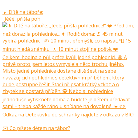
👧 Dítě na táboře:
„Jééé, přišla pohl
✉️ Co píšete dětem na tábor?