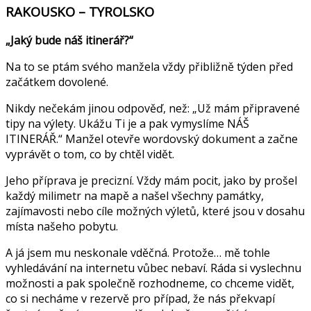
RAKOUSKO – TYROLSKO
„Jaký bude náš itinerář?“
Na to se ptám svého manžela vždy přibližně týden před
začátkem dovolené.
Nikdy nečekám jinou odpověď, než: „Už mám připravené
tipy na výlety. Ukážu Ti je a pak vymyslíme NÁŠ
ITINERÁŘ.“ Manžel otevře wordovský dokument a začne
vyprávět o tom, co by chtěl vidět.
Jeho příprava je precizní. Vždy mám pocit, jako by prošel
každý milimetr na mapě a našel všechny památky,
zajímavosti nebo cíle možných výletů, které jsou v dosahu
místa našeho pobytu.
A já jsem mu neskonale vděčná. Protože… mě tohle
vyhledávání na internetu vůbec nebaví. Ráda si vyslechnu
možnosti a pak společně rozhodneme, co chceme vidět,
co si necháme v rezervě pro případ, že nás překvapí