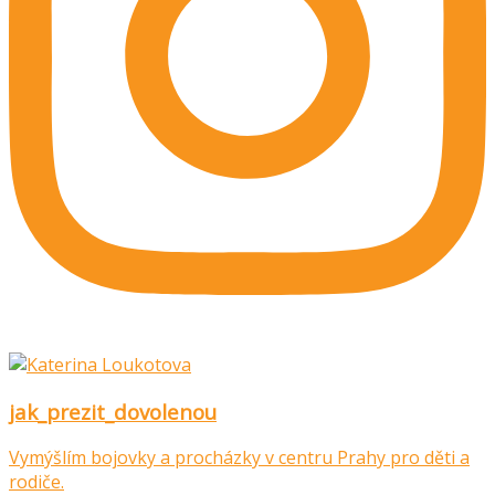
jak_prezit_dovolenou
Vymýšlím bojovky a procházky v centru Prahy pro děti a
rodiče.