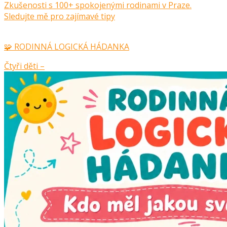
Zkušenosti s 100+ spokojenými rodinami v Praze.
Sledujte mě pro zajímavé tipy
🧩 RODINNÁ LOGICKÁ HÁDANKA
Čtyři děti –