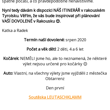
špatné počasí, a co pravděpodobně nenavštívíme.
Nyní tedy dávám k dispozici NÁŠ ITINERÁŘ v rakouském
Tyrolsku. Věřím, že vás bude inspirovat při plánování
VAŠÍ DOVOLENÉ v Rakousku 😊.
Katka a Radek
Termín naší dovolené:
srpen 2020
Počet a věk dětí:
2 děti, 4 a 6 let
Kočárek:
NEMĚLI jsme ho, ale to neznamená, že některé
výlet nejsou určené pro kočárky 😊
Auto:
Vlastní, na všechny výlety jsme vyjížděli z městečka
Obtarrenz
Den první
Soutěska LEUTASCHKLAMM