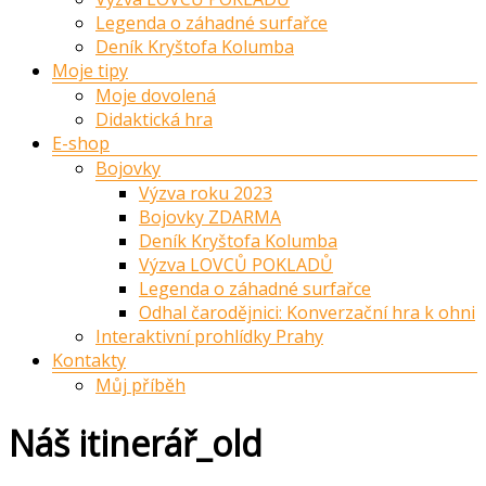
Legenda o záhadné surfařce
Deník Kryštofa Kolumba
Moje tipy
Moje dovolená
Didaktická hra
E-shop
Bojovky
Výzva roku 2023
Bojovky ZDARMA
Deník Kryštofa Kolumba
Výzva LOVCŮ POKLADŮ
Legenda o záhadné surfařce
Odhal čarodějnici: Konverzační hra k ohni
Interaktivní prohlídky Prahy
Kontakty
Můj příběh
Náš itinerář_old