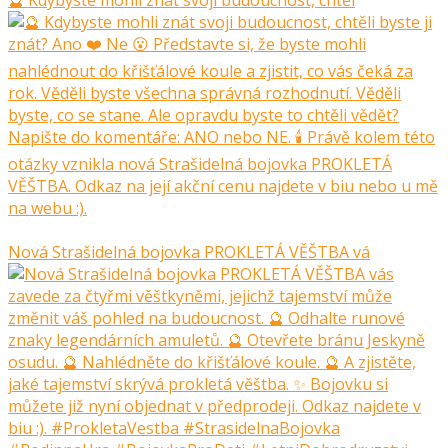
🔮 Kdybyste mohli znát svoji budoucnost, chtěl
Nová Strašidelná bojovka PROKLETÁ VĚŠTBA vá