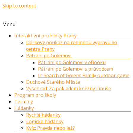
Skip to content
Menu
Interaktivní prohlídky Prahy
Dárkový poukaz na rodinnou výpravu do
centra Prahy
Pátrání po Golemovi
Pátrání po Golemovi v eBooku
Pátrání po Golemovi s průvodcem
In Search of Golem: Family outdoor game
Duchové Starého Města
Vyšehrad: Za pokladem kněžny Libuše
Program pro školy
Termíny
Hádanky
Rychlé hádanky
Logické hádanky
Kvíz: Pravda nebo lež?