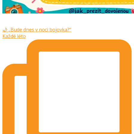
🌙 „Bude dnes v noci bojovka?“
Každé léto