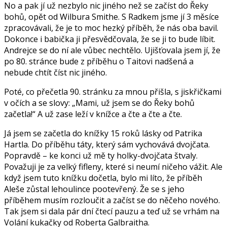
No a pak jí už nezbylo nic jiného než se začíst do Řeky
bohů, opět od Wilbura Smithe. S Radkem jsme jí 3 měsíce
zpracovávali, že je to moc hezký příběh, že nás oba bavil.
Dokonce i babička ji přesvědčovala, že se ji to bude líbit.
Andrejce se do ní ale vůbec nechtělo. Ujišťovala jsem jí, že
po 80. stránce bude z příběhu o Taitovi nadšená a
nebude chtít číst nic jiného.
Poté, co přečetla 90. stránku za mnou přišla, s jiskřičkami
v očích a se slovy: „Mami, už jsem se do Řeky bohů
začetla!“ A už zase leží v knížce a čte a čte a čte.
Já jsem se začetla do knížky 15 roků lásky od Patrika
Hartla. Do příběhu táty, který sám vychovává dvojčata.
Popravdě – ke konci už mě ty holky-dvojčata štvaly.
Považuji je za velký fifleny, které si neumí ničeho vážit. Ale
když jsem tuto knížku dočetla, bylo mi líto, že příběh
Aleše zůstal lehoulince pootevřený. Že se s jeho
příběhem musím rozloučit a začíst se do něčeho nového.
Tak jsem si dala pár dní čtecí pauzu a teď už se vrhám na
Volání kukačky od Roberta Galbraitha.