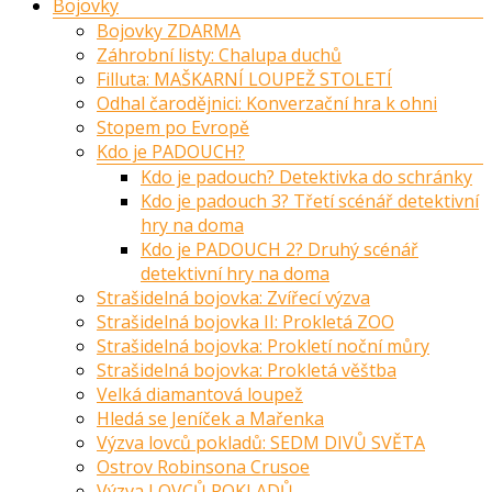
Bojovky
Bojovky ZDARMA
Záhrobní listy: Chalupa duchů
Filluta: MAŠKARNÍ LOUPEŽ STOLETÍ
Odhal čarodějnici: Konverzační hra k ohni
Stopem po Evropě
Kdo je PADOUCH?
Kdo je padouch? Detektivka do schránky
Kdo je padouch 3? Třetí scénář detektivní
hry na doma
Kdo je PADOUCH 2? Druhý scénář
detektivní hry na doma
Strašidelná bojovka: Zvířecí výzva
Strašidelná bojovka II: Prokletá ZOO
Strašidelná bojovka: Prokletí noční můry
Strašidelná bojovka: Prokletá věštba
Velká diamantová loupež
Hledá se Jeníček a Mařenka
Výzva lovců pokladů: SEDM DIVŮ SVĚTA
Ostrov Robinsona Crusoe
Výzva LOVCŮ POKLADŮ