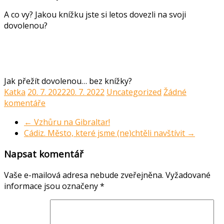
A co vy? Jakou knížku jste si letos dovezli na svoji
dovolenou?
Jak přežít dovolenou… bez knížky?
Katka
20. 7. 2022
20. 7. 2022
Uncategorized
Žádné
komentáře
←
Vzhůru na Gibraltar!
Cádiz. Město, které jsme (ne)chtěli navštívit
→
Napsat komentář
Vaše e-mailová adresa nebude zveřejněna.
Vyžadované
informace jsou označeny
*