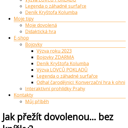
Legenda o záhadné surfařce
Deník Kryštofa Kolumba
Moje tipy
Moje dovolená
Didaktická hra
E-shop
Bojovky
Výzva roku 2023
Bojovky ZDARMA
Deník Kryštofa Kolumba
Výzva LOVCŮ POKLADŮ
Legenda o záhadné surfařce
Odhal čarodějnici: Konverzační hra k ohni
Interaktivní prohlídky Prahy
Kontakty
Můj příběh
Jak přežít dovolenou… bez