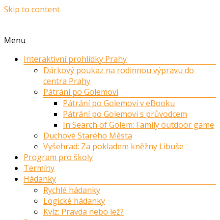
Skip to content
Menu
Interaktivní prohlídky Prahy
Dárkový poukaz na rodinnou výpravu do
centra Prahy
Pátrání po Golemovi
Pátrání po Golemovi v eBooku
Pátrání po Golemovi s průvodcem
In Search of Golem: Family outdoor game
Duchové Starého Města
Vyšehrad: Za pokladem kněžny Libuše
Program pro školy
Termíny
Hádanky
Rychlé hádanky
Logické hádanky
Kvíz: Pravda nebo lež?