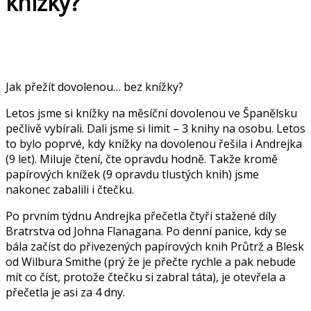
knížky?
Jak přežít dovolenou… bez knížky?
Letos jsme si knížky na měsíční dovolenou ve Španělsku
pečlivě vybírali. Dali jsme si limit – 3 knihy na osobu. Letos
to bylo poprvé, kdy knížky na dovolenou řešila i Andrejka
(9 let). Miluje čtení, čte opravdu hodně. Takže kromě
papírových knížek (9 opravdu tlustých knih) jsme
nakonec zabalili i čtečku.
Po prvním týdnu Andrejka přečetla čtyři stažené díly
Bratrstva od Johna Flanagana. Po denní panice, kdy se
bála začíst do přivezených papírových knih Průtrž a Blesk
od Wilbura Smithe (prý že je přečte rychle a pak nebude
mít co číst, protože čtečku si zabral táta), je otevřela a
přečetla je asi za 4 dny.