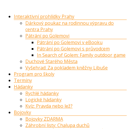
Skip
to
Menu
Interaktivní prohlídky Prahy
content
Dárkový poukaz na rodinnou výpravu do
centra Prahy
Pátrání po Golemovi
Pátrání po Golemovi v eBooku
Pátrání po Golemovi s průvodcem
In Search of Golem: Family outdoor game
Duchové Starého Města
Vyšehrad: Za pokladem kněžny Libuše
Program pro školy
Termíny
Hádanky
Rychlé hádanky
Logické hádanky
Kvíz: Pravda nebo lež?
Bojovky
Bojovky ZDARMA
Záhrobní listy: Chalupa duchů