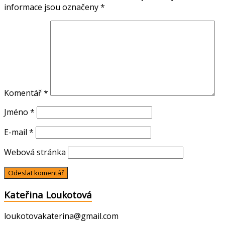
informace jsou označeny
*
Komentář
*
Jméno
*
E-mail
*
Webová stránka
Kateřina Loukotová
loukotovakaterina@gmail.com