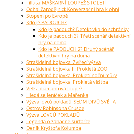
Filluta: MAŠKARNÍ LOUPEŽ STOLETÍ
Odhal čarodějnici: Konverzační hra k ohni
Stopem po Evropě
Kdo je PADOUCH?
Kdo je padouch? Detektivka do schránky
Kdo je padouch 3? Třetí scénář detektivní
hry na doma
Kdo je PADOUCH 2? Druhý scénář
detektivní hry na doma
Strašidelná bojovka: Zvířecí výzva
Strašidelná bojovka II: Prokletá ZOO
Strašidelná bojovka: Prokletí noční můry
Strašidelná bojovka: Prokletá věštba
Velká diamantová loupež
Hledá se Jeníček a Mařenka
Výzva lovců pokladů: SEDM DIVŮ SVĚTA
Ostrov Robinsona Crusoe
Výzva LOVCŮ POKLADŮ
Legenda o záhadné surfařce
Deník Kryštofa Kolumba