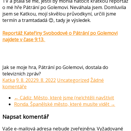
TV a ptala se mě, jestli by mohla natočit krátkou reportáž
o mé hře Pátrání po Golemovi. Neváhala jsem. Domluvila
jsem se Katkou, mojí skvělou průvodkyní, určili jsme
termín a tramtadadá 😊, tady je výsledek.
Reportáž Kateřiny Svobodové o Pátrání po Golemovi
najdete v čase 9:13.
Jak se moje hra, Pátrání po Golemovi, dostala do
televizních zpráv?
Katka
9. 8. 2022
9. 8. 2022
Uncategorized
Žádné
komentáře
←
Cádiz. Město, které jsme (ne)chtěli navštívit
Ronda. Španělské město, které musíte vidět
→
Napsat komentář
Vaše e-mailová adresa nebude zveřejněna.
Vyžadované