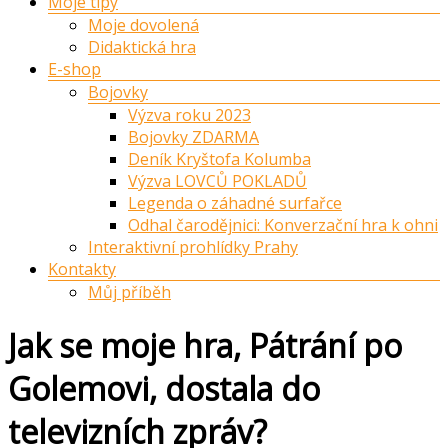
Moje tipy
Moje dovolená
Didaktická hra
E-shop
Bojovky
Výzva roku 2023
Bojovky ZDARMA
Deník Kryštofa Kolumba
Výzva LOVCŮ POKLADŮ
Legenda o záhadné surfařce
Odhal čarodějnici: Konverzační hra k ohni
Interaktivní prohlídky Prahy
Kontakty
Můj příběh
Jak se moje hra, Pátrání po
Golemovi, dostala do
televizních zpráv?