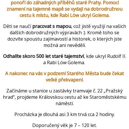
ponoří do záhadných příběhů staré Prahy. Pomocí
znamení na tajemné mapě se vydají na dobrodružnou
cestu k místu, kde Rabi Löw ukryl Golema.
Děti se naučí
pracovat s mapou
, což jistě využijí na vašich
dalších dobrodružných výpravách :). Kromě toho se
dozvíte spoustu zajímavostí a historek, o kterých jste
možná ani nevěděli.
Odhalíte skoro 500 let staré tajemství
, kde ukryl Rudolf II.
a Rabi Löw Golema.
A nakonec na vás v podzemí Starého Města bude čekat
velké překvapení.
Začínáme u stanice u zastávky tramvaje č. 22 „Pražský
hrad“, projdeme Královskou cestu až ke Staroměstskému
náměstí.
Procházka je dlouhá asi 3 km trvá cca 2 hodiny.
Doporučený věk je 7 – 120 let.