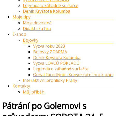
Legenda o záhadné surfařce
Deník Kryštofa Kolumba
Moje tipy
Moje dovolená
Didaktická hra
E-shop
Bojovky
Výzva roku 2023
Bojovky ZDARMA
Deník Kryštofa Kolumba
Výzva LOVCŮ POKLADŮ
Legenda o záhadné surfařce
Odhal čarodějnici: Konverzační hra k ohni
Interaktivní prohlídky Prahy
Kontakty
Můj příběh
Pátrání po Golemovi s