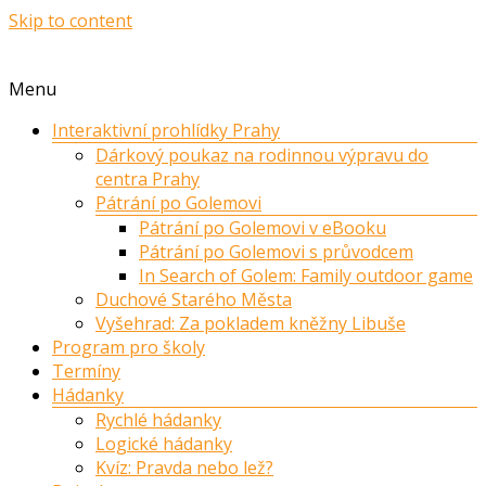
Skip to content
Menu
Interaktivní prohlídky Prahy
Dárkový poukaz na rodinnou výpravu do
centra Prahy
Pátrání po Golemovi
Pátrání po Golemovi v eBooku
Pátrání po Golemovi s průvodcem
In Search of Golem: Family outdoor game
Duchové Starého Města
Vyšehrad: Za pokladem kněžny Libuše
Program pro školy
Termíny
Hádanky
Rychlé hádanky
Logické hádanky
Kvíz: Pravda nebo lež?