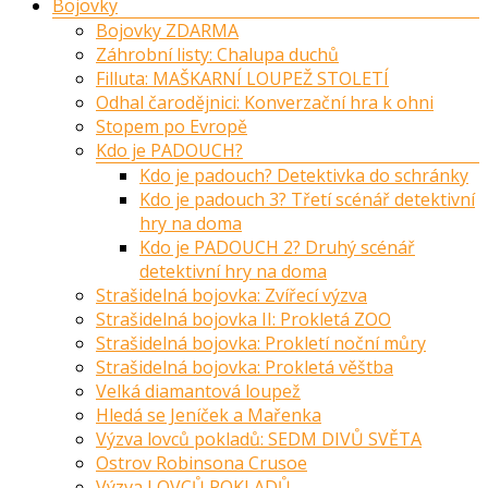
Bojovky
Bojovky ZDARMA
Záhrobní listy: Chalupa duchů
Filluta: MAŠKARNÍ LOUPEŽ STOLETÍ
Odhal čarodějnici: Konverzační hra k ohni
Stopem po Evropě
Kdo je PADOUCH?
Kdo je padouch? Detektivka do schránky
Kdo je padouch 3? Třetí scénář detektivní
hry na doma
Kdo je PADOUCH 2? Druhý scénář
detektivní hry na doma
Strašidelná bojovka: Zvířecí výzva
Strašidelná bojovka II: Prokletá ZOO
Strašidelná bojovka: Prokletí noční můry
Strašidelná bojovka: Prokletá věštba
Velká diamantová loupež
Hledá se Jeníček a Mařenka
Výzva lovců pokladů: SEDM DIVŮ SVĚTA
Ostrov Robinsona Crusoe
Výzva LOVCŮ POKLADŮ