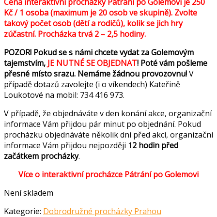
Cena interaktivní procházky Pátrání po Golemovi je 250
Kč / 1 osoba (maximum je 20 osob ve skupině). Zvolte
takový počet osob (dětí a rodičů), kolik se jich hry
zúčastní. Procházka trvá 2 – 2,5 hodiny.
POZOR! Pokud se s námi chcete vydat za Golemovým
tajemstvím,
JE NUTNÉ SE OBJEDNAT
! Poté vám pošleme
přesné místo srazu. Nemáme žádnou provozovnu!
V
případě dotazů zavolejte (i o víkendech) Kateřině
Loukotové na mobil: 734 416 973.
V případě, že objednáváte v den konání akce, organizační
informace Vám přijdou pár minut po objednání. Pokud
procházku objednáváte několik dní před akcí, organizační
informace Vám přijdou nejpozději 1
2 hodin před
začátkem procházky
.
Více o interaktivní procházce Pátrání po Golemovi
Není skladem
Kategorie:
Dobrodružné procházky Prahou