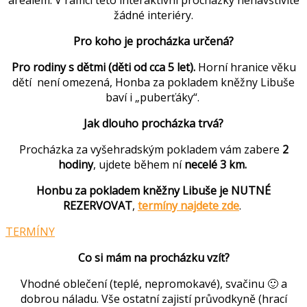
areálem. V rámci této interaktivní procházky nenavštívíte
žádné interiéry.
Pro koho je procházka určená?
Pro rodiny s dětmi (děti od cca 5 let).
Horní hranice věku
dětí není omezená, Honba za pokladem kněžny Libuše
baví i „puberťáky“.
Jak dlouho procházka trvá?
Procházka za vyšehradským pokladem vám zabere
2
hodiny
, ujdete během ní
necelé 3 km.
Honbu za pokladem kněžny Libuše je NUTNÉ
REZERVOVAT
,
termíny najdete zde
.
TERMÍNY
Co si mám na procházku vzít?
Vhodné oblečení (teplé, nepromokavé), svačinu 🙂 a
dobrou náladu. Vše ostatní zajistí průvodkyně (hrací