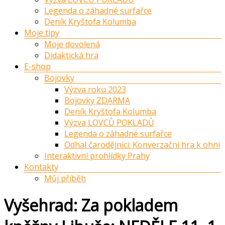
Legenda o záhadné surfařce
Deník Kryštofa Kolumba
Moje tipy
Moje dovolená
Didaktická hra
E-shop
Bojovky
Výzva roku 2023
Bojovky ZDARMA
Deník Kryštofa Kolumba
Výzva LOVCŮ POKLADŮ
Legenda o záhadné surfařce
Odhal čarodějnici: Konverzační hra k ohni
Interaktivní prohlídky Prahy
Kontakty
Můj příběh
Vyšehrad: Za pokladem