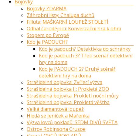
Bojovky
Bojovky ZDARMA
Záhrobní listy: Chalupa duchů
Filluta: MAŠKARNÍ LOUPEŽ STOLETÍ
Odhal čarodějnici: Konverzační hra k ohni
Stopem po Evropě
Kdo je PADOUCH?
Kdo je padouch? Detektivka do schránky
Kdo je padouch 3? Třetí scénář detektivní
hry na doma
Kdo je PADOUCH 2? Druhý scénář
detektivní hry na doma
Strašidelná bojovka: Zvířecí výzva
Strašidelná bojovka II: Prokletá ZOO
Strašidelná bojovka: Prokletí noční můry
Strašidelná bojovka: Prokletá věštba
Velká diamantová loupež
Hledá se Jeníček a Mařenka
Výzva lovců pokladů: SEDM DIVŮ SVĚTA
Ostrov Robinsona Crusoe
Výzva LOVCŮ POKLADŮ