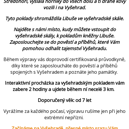
Středohoří, vyslala horníky do všech dolů a ti drahé kovy
vozili i na Vyšehrad.
Tyto poklady shromáždila Libuše ve vyšehradské skále.
Najděte s námi místo, kudy můžete vstoupit do
vyšehradské skály, k pokladům kněžny Libuše.
Zaposlouchejte se do pověstí a příběhů, které Vám
pomohou odhalit tajemství Vyšehradu.
Během výpravy vás doprovodí certifikovaná průvodkyně,
díky které se zaposloucháte do pověstí a příběhů
spojených s Vyšehradem a poznáte jeho památky.
Interaktivní procházka za vyšehradským pokladem vám
zabere 2 hodiny a ujdete během ní necelé 3 km.
Doporučený věk: od 7 let
Vyrážíme za každého počasí, výpravu rušíme jen při jeho
extrémní nepřízni.
Začínáme na Vyšehradě, přesné místo srazu Vám