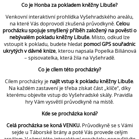
Co je Honba za pokladem kněžny Libuše?
Venkovní interaktivní prohlídka Vyšehradského areálu,
na které Vás doprovodí zkušená průvodkyně.
Celou
procházku spojuje smyšlený příběh založený na pověsti o
nebývalém pokladu kněžny Libuše.
Místo, odkud lze
vstoupit k pokladu, budete hledat
pomocí GPS souřadnic
ukrytých v dávné knize
, kterou napsala Popelka Biliánová
– spisovatelka, která žila na Vyšehradě.
Co je cílem této procházky?
Cílem procházky je
najít vstup k pokladu kněžny Libuše
.
Na každém zastavení je třeba získat část „klíče“, díky
kterému objevíte vstup do Vyšehradské skály. Pravidla
hry Vám vysvětlí průvodkyně na místě.
Kde se procházka koná?
Celá procházka se koná VENKU.
Průvodkyně se s Vámi
sejde u Táborské brány a poté Vás provede celým