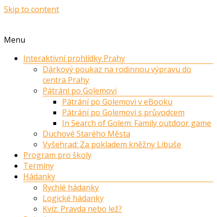
Skip to content
Menu
Interaktivní prohlídky Prahy
Dárkový poukaz na rodinnou výpravu do
centra Prahy
Pátrání po Golemovi
Pátrání po Golemovi v eBooku
Pátrání po Golemovi s průvodcem
In Search of Golem: Family outdoor game
Duchové Starého Města
Vyšehrad: Za pokladem kněžny Libuše
Program pro školy
Termíny
Hádanky
Rychlé hádanky
Logické hádanky
Kvíz: Pravda nebo lež?