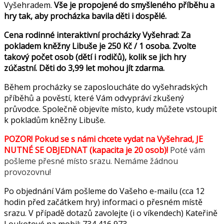
Vyšehradem.
Vše je propojené do smyšleného příběhu a
hry tak, aby procházka bavila děti i dospělé.
Cena rodinné interaktivní procházky Vyšehrad: Za
pokladem kněžny Libuše je 250 Kč / 1 osoba. Zvolte
takový počet osob (dětí i rodičů), kolik se jich hry
zúčastní. Děti do 3,99 let mohou jít zdarma.
Během procházky se zaposloucháte do vyšehradských
příběhů a pověstí, které Vám odvypráví zkušený
průvodce. Společně objevíte místo, kudy můžete vstoupit
k pokladům kněžny Libuše.
POZOR! Pokud se s námi chcete vydat na Vyšehrad, JE
NUTNÉ SE OBJEDNAT (kapacita je 20 osob)!
Poté vám
pošleme přesné místo srazu. Nemáme žádnou
provozovnu!
Po objednání Vám pošleme do Vašeho e-mailu (cca 12
hodin před začátkem hry) informaci o přesném místě
srazu. V případě dotazů zavolejte (i o víkendech) Kateřině