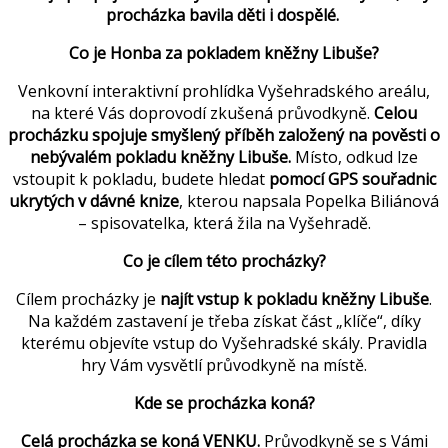
procházka bavila děti i dospělé.
Co je Honba za pokladem kněžny Libuše?
Venkovní interaktivní prohlídka Vyšehradského areálu,
na které Vás doprovodí zkušená průvodkyně.
Celou
procházku spojuje smyšlený příběh založený na pověsti o
nebývalém pokladu kněžny Libuše.
Místo, odkud lze
vstoupit k pokladu, budete hledat
pomocí GPS souřadnic
ukrytých v dávné knize
, kterou napsala Popelka Biliánová
– spisovatelka, která žila na Vyšehradě.
Co je cílem této procházky?
Cílem procházky je
najít vstup k pokladu kněžny Libuše
.
Na každém zastavení je třeba získat část „klíče“, díky
kterému objevíte vstup do Vyšehradské skály. Pravidla
hry Vám vysvětlí průvodkyně na místě.
Kde se procházka koná?
Celá procházka se koná VENKU.
Průvodkyně se s Vámi