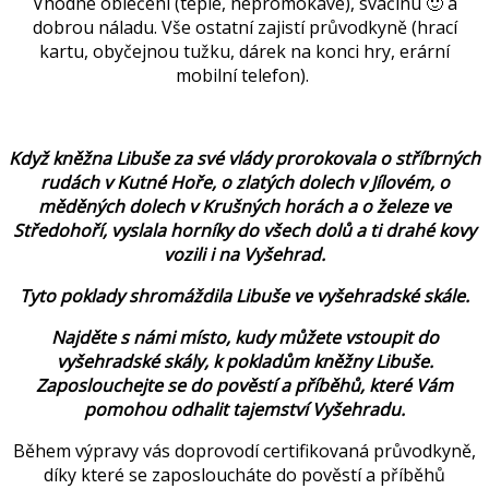
Vhodné oblečení (teplé, nepromokavé), svačinu 🙂 a
dobrou náladu. Vše ostatní zajistí průvodkyně (hrací
kartu, obyčejnou tužku, dárek na konci hry, erární
mobilní telefon).
Když kněžna Libuše za své vlády prorokovala o stříbrných
rudách v Kutné Hoře, o zlatých dolech v Jílovém, o
měděných dolech v Krušných horách a o železe ve
Středohoří, vyslala horníky do všech dolů a ti drahé kovy
vozili i na Vyšehrad.
Tyto poklady shromáždila Libuše ve vyšehradské skále.
Najděte s námi místo, kudy můžete vstoupit do
vyšehradské skály, k pokladům kněžny Libuše.
Zaposlouchejte se do pověstí a příběhů, které Vám
pomohou odhalit tajemství Vyšehradu.
Během výpravy vás doprovodí certifikovaná průvodkyně,
díky které se zaposloucháte do pověstí a příběhů