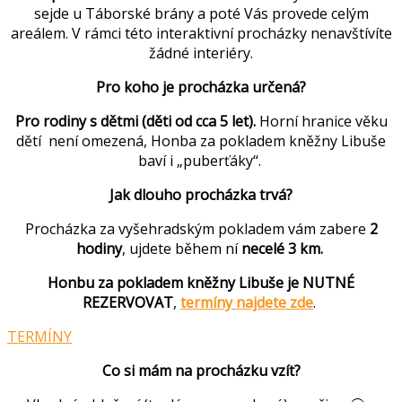
sejde u Táborské brány a poté Vás provede celým
areálem. V rámci této interaktivní procházky nenavštívíte
žádné interiéry.
Pro koho je procházka určená?
Pro rodiny s dětmi (děti od cca 5 let).
Horní hranice věku
dětí není omezená, Honba za pokladem kněžny Libuše
baví i „puberťáky“.
Jak dlouho procházka trvá?
Procházka za vyšehradským pokladem vám zabere
2
hodiny
, ujdete během ní
necelé 3 km.
Honbu za pokladem kněžny Libuše je NUTNÉ
REZERVOVAT
,
termíny najdete zde
.
TERMÍNY
Co si mám na procházku vzít?