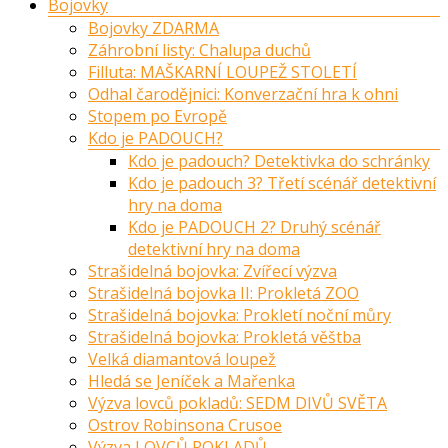
Bojovky
Bojovky ZDARMA
Záhrobní listy: Chalupa duchů
Filluta: MAŠKARNÍ LOUPEŽ STOLETÍ
Odhal čarodějnici: Konverzační hra k ohni
Stopem po Evropě
Kdo je PADOUCH?
Kdo je padouch? Detektivka do schránky
Kdo je padouch 3? Třetí scénář detektivní
hry na doma
Kdo je PADOUCH 2? Druhý scénář
detektivní hry na doma
Strašidelná bojovka: Zvířecí výzva
Strašidelná bojovka II: Prokletá ZOO
Strašidelná bojovka: Prokletí noční můry
Strašidelná bojovka: Prokletá věštba
Velká diamantová loupež
Hledá se Jeníček a Mařenka
Výzva lovců pokladů: SEDM DIVŮ SVĚTA
Ostrov Robinsona Crusoe
Výzva LOVCŮ POKLADŮ