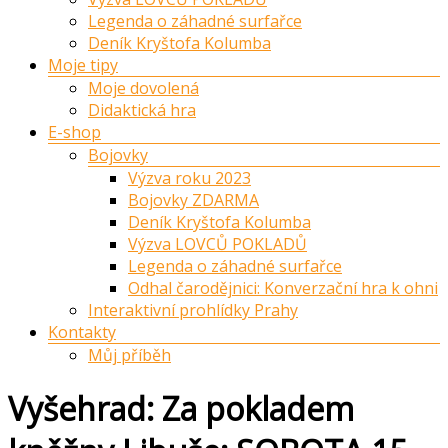
Legenda o záhadné surfařce
Deník Kryštofa Kolumba
Moje tipy
Moje dovolená
Didaktická hra
E-shop
Bojovky
Výzva roku 2023
Bojovky ZDARMA
Deník Kryštofa Kolumba
Výzva LOVCŮ POKLADŮ
Legenda o záhadné surfařce
Odhal čarodějnici: Konverzační hra k ohni
Interaktivní prohlídky Prahy
Kontakty
Můj příběh
Vyšehrad: Za pokladem