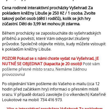
Cena rodinné interaktivní procházky Vyšehrad: Za
pokladem kněžny Libuše je 250 Kč / 1 osoba. Zvolte
takový počet osob (dětí i rodičů), kolik se jich hry
zúčastní. Děti do 3,99 let mohou jít zdarma.
Během procházky se zaposloucháte do vyšehradských
příběhů a pověstí, které Vám odvypráví zkušený
průvodce. Společně objevíte místo, kudy můžete vstoupit
k pokladům kněžny Libuše.
POZOR! Pokud se s námi chcete vydat na Vyšehrad, JE
NUTNÉ SE OBJEDNAT (kapacita je 20 osob)!
Poté vám
pošleme přesné místo srazu. Nemáme žádnou
provozovnu!
Po objednání Vám pošleme do Vašeho e-mailu (cca 12
hodin před začátkem hry) informaci o přesném místě
srazu. V případě dotazů zavolejte (i o víkendech) Kateřině
Loukotové na mobil: 734 416 973.