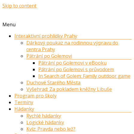
Skip to content
Menu
Interaktivní prohlídky Prahy
Dárkový poukaz na rodinnou výpravu do
centra Prahy
Pátrání po Golemovi
Pátrání po Golemovi v eBooku
Pátrání po Golemovi s průvodcem
In Search of Golem: Family outdoor game
Duchové Starého Města
Vyšehrad: Za pokladem kněžny Libuše
Program pro školy
Termíny
Hádanky
Rychlé hádanky
Logické hádanky
Kvíz: Pravda nebo lež?