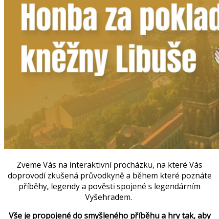
Zveme Vás na interaktivní procházku, na které Vás
doprovodí zkušená průvodkyně a během které poznáte
příběhy, legendy a pověsti spojené s legendárním
Vyšehradem.
Vše je propojené do smyšleného příběhu a hry tak, aby