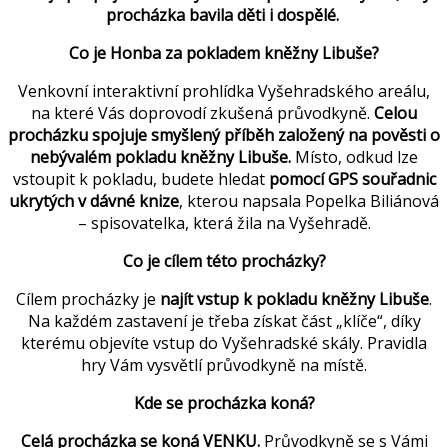
procházka bavila děti i dospělé.
Co je Honba za pokladem kněžny Libuše?
Venkovní interaktivní prohlídka Vyšehradského areálu,
na které Vás doprovodí zkušená průvodkyně.
Celou
procházku spojuje smyšlený příběh založený na pověsti o
nebývalém pokladu kněžny Libuše.
Místo, odkud lze
vstoupit k pokladu, budete hledat
pomocí GPS souřadnic
ukrytých v dávné knize
, kterou napsala Popelka Biliánová
– spisovatelka, která žila na Vyšehradě.
Co je cílem této procházky?
Cílem procházky je
najít vstup k pokladu kněžny Libuše
.
Na každém zastavení je třeba získat část „klíče“, díky
kterému objevíte vstup do Vyšehradské skály. Pravidla
hry Vám vysvětlí průvodkyně na místě.
Kde se procházka koná?
Celá procházka se koná VENKU.
Průvodkyně se s Vámi