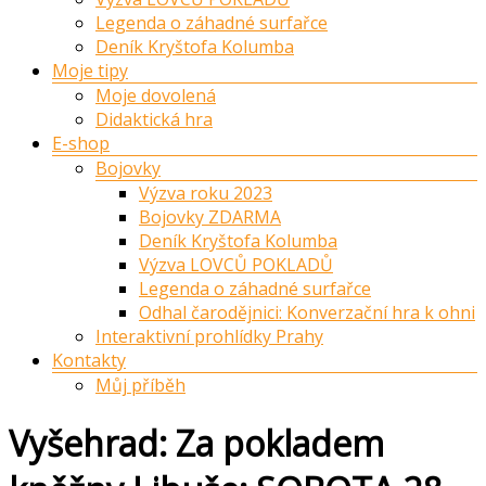
Legenda o záhadné surfařce
Deník Kryštofa Kolumba
Moje tipy
Moje dovolená
Didaktická hra
E-shop
Bojovky
Výzva roku 2023
Bojovky ZDARMA
Deník Kryštofa Kolumba
Výzva LOVCŮ POKLADŮ
Legenda o záhadné surfařce
Odhal čarodějnici: Konverzační hra k ohni
Interaktivní prohlídky Prahy
Kontakty
Můj příběh
Vyšehrad: Za pokladem