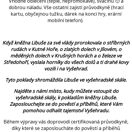
Vhodné oblečení (teplé, nepromokavé), svačinu 🙂 a
dobrou náladu. Vše ostatní zajistí průvodkyně (hrací
kartu, obyčejnou tužku, dárek na konci hry, erární
mobilní telefon).
Když kněžna Libuše za své vlády prorokovala o stříbrných
rudách v Kutné Hoře, o zlatých dolech v Jílovém, o
měděných dolech v Krušných horách a o železe ve
Středohoří, vyslala horníky do všech dolů a ti drahé kovy
vozili i na Vyšehrad.
Tyto poklady shromáždila Libuše ve vyšehradské skále.
Najděte s námi místo, kudy můžete vstoupit do
vyšehradské skály, k pokladům kněžny Libuše.
Zaposlouchejte se do pověstí a příběhů, které Vám
pomohou odhalit tajemství Vyšehradu.
Během výpravy vás doprovodí certifikovaná průvodkyně,
díky které se zaposloucháte do pověstí a příběhů