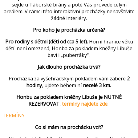
sejde u Táborské brány a poté Vás provede celým
areálem. V rámci této interaktivní procházky nenavštívíte
žádné interiéry.
Pro koho je procházka určená?
Pro rodiny s dětmi (děti od cca 5 let).
Horní hranice věku
dětí není omezená, Honba za pokladem kněžny Libuše
baví i „puberťáky“.
Jak dlouho procházka trvá?
Procházka za vyšehradským pokladem vám zabere
2
hodiny
, ujdete během ní
necelé 3 km.
Honbu za pokladem kněžny Libuše je NUTNÉ
REZERVOVAT
,
termíny najdete zde
.
TERMÍNY
Co si mám na procházku vzít?