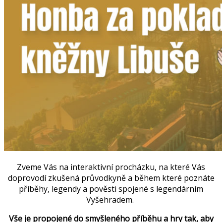
Zveme Vás na interaktivní procházku, na které Vás
doprovodí zkušená průvodkyně a během které poznáte
příběhy, legendy a pověsti spojené s legendárním
Vyšehradem.
Vše je propojené do smyšleného příběhu a hry tak, aby