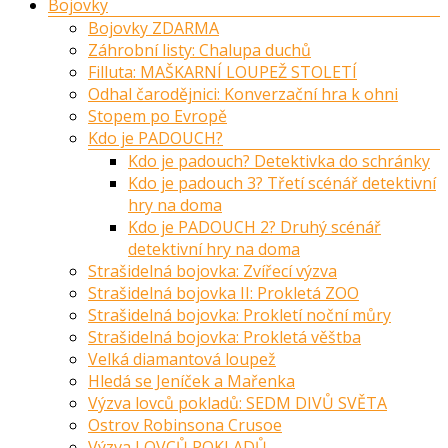
Bojovky
Bojovky ZDARMA
Záhrobní listy: Chalupa duchů
Filluta: MAŠKARNÍ LOUPEŽ STOLETÍ
Odhal čarodějnici: Konverzační hra k ohni
Stopem po Evropě
Kdo je PADOUCH?
Kdo je padouch? Detektivka do schránky
Kdo je padouch 3? Třetí scénář detektivní
hry na doma
Kdo je PADOUCH 2? Druhý scénář
detektivní hry na doma
Strašidelná bojovka: Zvířecí výzva
Strašidelná bojovka II: Prokletá ZOO
Strašidelná bojovka: Prokletí noční můry
Strašidelná bojovka: Prokletá věštba
Velká diamantová loupež
Hledá se Jeníček a Mařenka
Výzva lovců pokladů: SEDM DIVŮ SVĚTA
Ostrov Robinsona Crusoe
Výzva LOVCŮ POKLADŮ