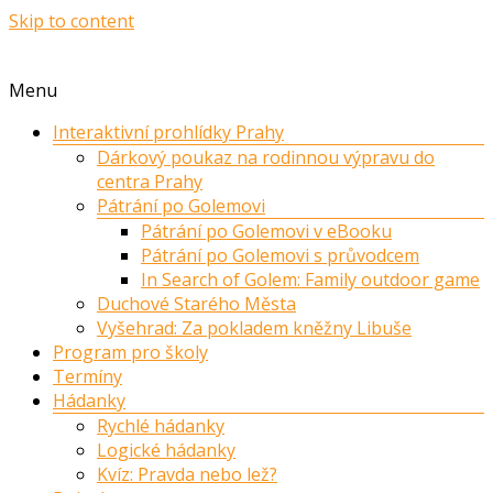
Skip to content
Menu
Interaktivní prohlídky Prahy
Dárkový poukaz na rodinnou výpravu do
centra Prahy
Pátrání po Golemovi
Pátrání po Golemovi v eBooku
Pátrání po Golemovi s průvodcem
In Search of Golem: Family outdoor game
Duchové Starého Města
Vyšehrad: Za pokladem kněžny Libuše
Program pro školy
Termíny
Hádanky
Rychlé hádanky
Logické hádanky
Kvíz: Pravda nebo lež?