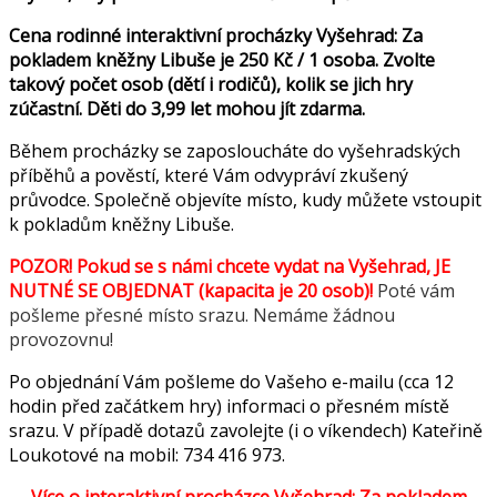
Cena rodinné interaktivní procházky Vyšehrad: Za
pokladem kněžny Libuše je 250 Kč / 1 osoba. Zvolte
takový počet osob (dětí i rodičů), kolik se jich hry
zúčastní. Děti do 3,99 let mohou jít zdarma.
Během procházky se zaposloucháte do vyšehradských
příběhů a pověstí, které Vám odvypráví zkušený
průvodce. Společně objevíte místo, kudy můžete vstoupit
k pokladům kněžny Libuše.
POZOR! Pokud se s námi chcete vydat na Vyšehrad, JE
NUTNÉ SE OBJEDNAT (kapacita je 20 osob)!
Poté vám
pošleme přesné místo srazu. Nemáme žádnou
provozovnu!
Po objednání Vám pošleme do Vašeho e-mailu (cca 12
hodin před začátkem hry) informaci o přesném místě
srazu. V případě dotazů zavolejte (i o víkendech) Kateřině
Loukotové na mobil: 734 416 973.