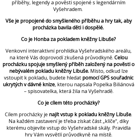
příběhy, legendy a pověsti spojené s legendárním
Vyšehradem.
Vše je propojené do smyšleného příběhu a hry tak, aby
procházka bavila děti i dospělé.
Co je Honba za pokladem kněžny Libuše?
Venkovní interaktivní prohlídka Vyšehradského areálu,
na které Vás doprovodí zkušená průvodkyně.
Celou
procházku spojuje smyšlený příběh založený na pověsti o
nebývalém pokladu kněžny Libuše.
Místo, odkud lze
vstoupit k pokladu, budete hledat
pomocí GPS souřadnic
ukrytých v dávné knize
, kterou napsala Popelka Biliánová
– spisovatelka, která žila na Vyšehradě.
Co je cílem této procházky?
Cílem procházky je
najít vstup k pokladu kněžny Libuše
.
Na každém zastavení je třeba získat část „klíče“, díky
kterému objevíte vstup do Vyšehradské skály. Pravidla
hry Vám vysvětlí průvodkyně na místě.