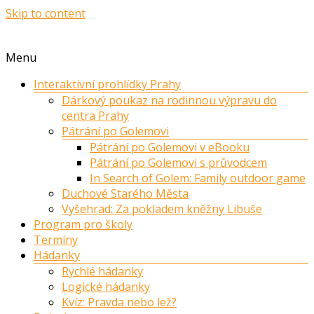
Skip to content
Menu
Interaktivní prohlídky Prahy
Dárkový poukaz na rodinnou výpravu do
centra Prahy
Pátrání po Golemovi
Pátrání po Golemovi v eBooku
Pátrání po Golemovi s průvodcem
In Search of Golem: Family outdoor game
Duchové Starého Města
Vyšehrad: Za pokladem kněžny Libuše
Program pro školy
Termíny
Hádanky
Rychlé hádanky
Logické hádanky
Kvíz: Pravda nebo lež?