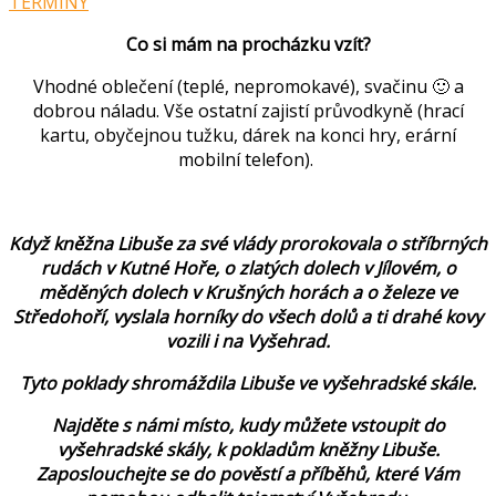
TERMÍNY
Co si mám na procházku vzít?
Vhodné oblečení (teplé, nepromokavé), svačinu 🙂 a
dobrou náladu. Vše ostatní zajistí průvodkyně (hrací
kartu, obyčejnou tužku, dárek na konci hry, erární
mobilní telefon).
Když kněžna Libuše za své vlády prorokovala o stříbrných
rudách v Kutné Hoře, o zlatých dolech v Jílovém, o
měděných dolech v Krušných horách a o železe ve
Středohoří, vyslala horníky do všech dolů a ti drahé kovy
vozili i na Vyšehrad.
Tyto poklady shromáždila Libuše ve vyšehradské skále.
Najděte s námi místo, kudy můžete vstoupit do
vyšehradské skály, k pokladům kněžny Libuše.
Zaposlouchejte se do pověstí a příběhů, které Vám