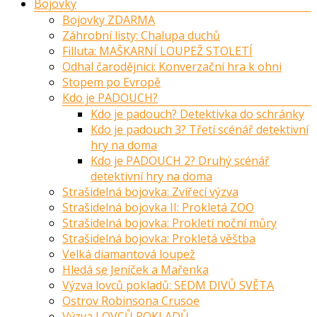
Bojovky
Bojovky ZDARMA
Záhrobní listy: Chalupa duchů
Filluta: MAŠKARNÍ LOUPEŽ STOLETÍ
Odhal čarodějnici: Konverzační hra k ohni
Stopem po Evropě
Kdo je PADOUCH?
Kdo je padouch? Detektivka do schránky
Kdo je padouch 3? Třetí scénář detektivní
hry na doma
Kdo je PADOUCH 2? Druhý scénář
detektivní hry na doma
Strašidelná bojovka: Zvířecí výzva
Strašidelná bojovka II: Prokletá ZOO
Strašidelná bojovka: Prokletí noční můry
Strašidelná bojovka: Prokletá věštba
Velká diamantová loupež
Hledá se Jeníček a Mařenka
Výzva lovců pokladů: SEDM DIVŮ SVĚTA
Ostrov Robinsona Crusoe
Výzva LOVCŮ POKLADŮ