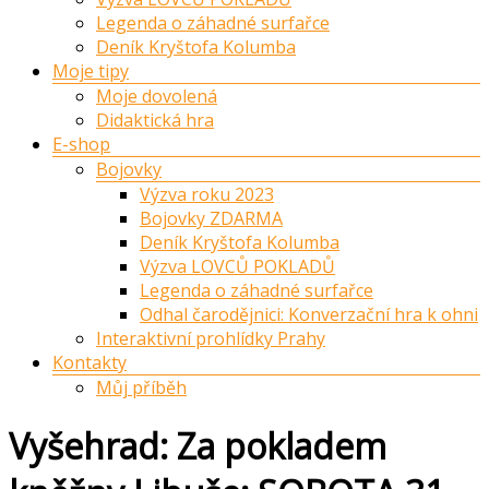
Legenda o záhadné surfařce
Deník Kryštofa Kolumba
Moje tipy
Moje dovolená
Didaktická hra
E-shop
Bojovky
Výzva roku 2023
Bojovky ZDARMA
Deník Kryštofa Kolumba
Výzva LOVCŮ POKLADŮ
Legenda o záhadné surfařce
Odhal čarodějnici: Konverzační hra k ohni
Interaktivní prohlídky Prahy
Kontakty
Můj příběh
Vyšehrad: Za pokladem