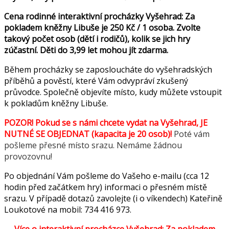
Cena rodinné interaktivní procházky Vyšehrad: Za
pokladem kněžny Libuše je 250 Kč / 1 osoba. Zvolte
takový počet osob (dětí i rodičů), kolik se jich hry
zúčastní. Děti do 3,99 let mohou jít zdarma.
Během procházky se zaposloucháte do vyšehradských
příběhů a pověstí, které Vám odvypráví zkušený
průvodce. Společně objevíte místo, kudy můžete vstoupit
k pokladům kněžny Libuše.
POZOR! Pokud se s námi chcete vydat na Vyšehrad, JE
NUTNÉ SE OBJEDNAT (kapacita je 20 osob)!
Poté vám
pošleme přesné místo srazu. Nemáme žádnou
provozovnu!
Po objednání Vám pošleme do Vašeho e-mailu (cca 12
hodin před začátkem hry) informaci o přesném místě
srazu. V případě dotazů zavolejte (i o víkendech) Kateřině
Loukotové na mobil: 734 416 973.