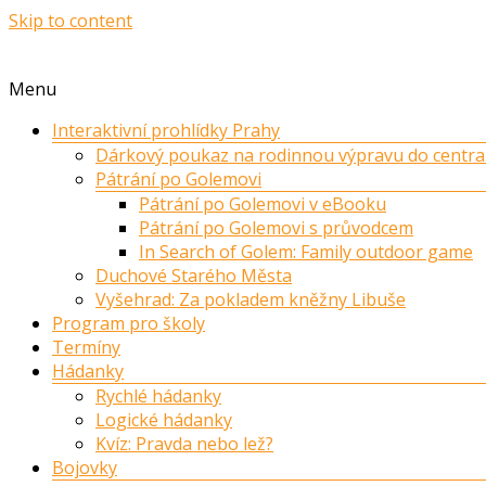
Skip to content
Menu
Interaktivní prohlídky Prahy
Dárkový poukaz na rodinnou výpravu do centra
Pátrání po Golemovi
Pátrání po Golemovi v eBooku
Pátrání po Golemovi s průvodcem
In Search of Golem: Family outdoor game
Duchové Starého Města
Vyšehrad: Za pokladem kněžny Libuše
Program pro školy
Termíny
Hádanky
Rychlé hádanky
Logické hádanky
Kvíz: Pravda nebo lež?
Bojovky