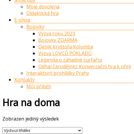
Moje dovolená
Didaktická hra
E-shop
Bojovky
Výzva roku 2023
Bojovky ZDARMA
Deník Kryštofa Kolumba
Výzva LOVCŮ POKLADŮ
Legenda o záhadné surfařce
Odhal čarodějnici: Konverzační hra k ohni
Interaktivní prohlídky Prahy
Kontakty
Můj příběh
Hra na doma
Zobrazen jediný výsledek