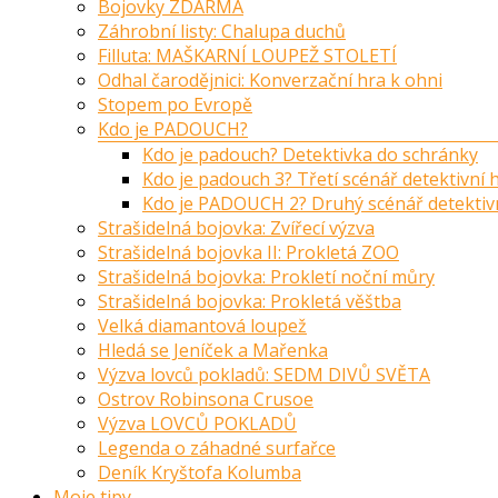
Bojovky ZDARMA
Záhrobní listy: Chalupa duchů
Filluta: MAŠKARNÍ LOUPEŽ STOLETÍ
Odhal čarodějnici: Konverzační hra k ohni
Stopem po Evropě
Kdo je PADOUCH?
Kdo je padouch? Detektivka do schránky
Kdo je padouch 3? Třetí scénář detektivní
Kdo je PADOUCH 2? Druhý scénář detektiv
Strašidelná bojovka: Zvířecí výzva
Strašidelná bojovka II: Prokletá ZOO
Strašidelná bojovka: Prokletí noční můry
Strašidelná bojovka: Prokletá věštba
Velká diamantová loupež
Hledá se Jeníček a Mařenka
Výzva lovců pokladů: SEDM DIVŮ SVĚTA
Ostrov Robinsona Crusoe
Výzva LOVCŮ POKLADŮ
Legenda o záhadné surfařce
Deník Kryštofa Kolumba
Moje tipy