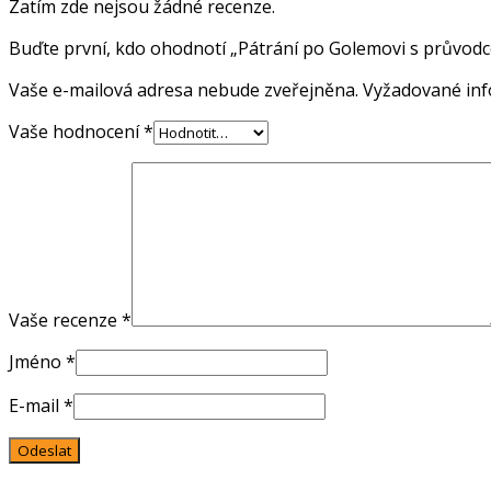
Zatím zde nejsou žádné recenze.
Buďte první, kdo ohodnotí „Pátrání po Golemovi s průvodc
Vaše e-mailová adresa nebude zveřejněna.
Vyžadované in
Vaše hodnocení
*
Vaše recenze
*
Jméno
*
E-mail
*