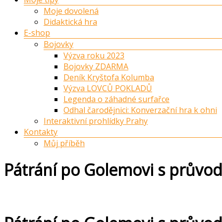
Moje dovolená
Didaktická hra
E-shop
Bojovky
Výzva roku 2023
Bojovky ZDARMA
Deník Kryštofa Kolumba
Výzva LOVCŮ POKLADŮ
Legenda o záhadné surfařce
Odhal čarodějnici: Konverzační hra k ohni
Interaktivní prohlídky Prahy
Kontakty
Můj příběh
Pátrání po Golemovi s průvo