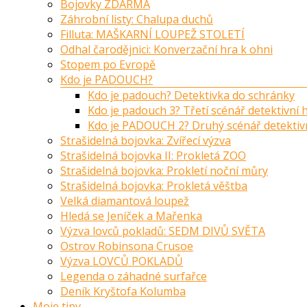
Bojovky ZDARMA
Záhrobní listy: Chalupa duchů
Filluta: MAŠKARNÍ LOUPEŽ STOLETÍ
Odhal čarodějnici: Konverzační hra k ohni
Stopem po Evropě
Kdo je PADOUCH?
Kdo je padouch? Detektivka do schránky
Kdo je padouch 3? Třetí scénář detektivní
Kdo je PADOUCH 2? Druhý scénář detektiv
Strašidelná bojovka: Zvířecí výzva
Strašidelná bojovka II: Prokletá ZOO
Strašidelná bojovka: Prokletí noční můry
Strašidelná bojovka: Prokletá věštba
Velká diamantová loupež
Hledá se Jeníček a Mařenka
Výzva lovců pokladů: SEDM DIVŮ SVĚTA
Ostrov Robinsona Crusoe
Výzva LOVCŮ POKLADŮ
Legenda o záhadné surfařce
Deník Kryštofa Kolumba
Moje tipy