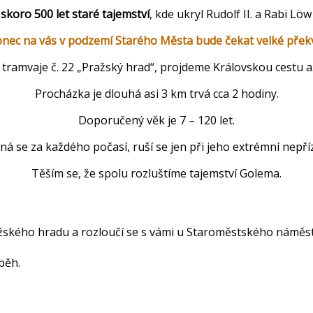
 skoro 500 let staré tajemství
, kde ukryl Rudolf II. a Rabi L
nec na vás v podzemí Starého Města bude čekat velké přek
 tramvaje č. 22 „Pražský hrad“, projdeme Královskou cestu
Procházka je dlouhá asi 3 km trvá cca 2 hodiny.
Doporučený věk je 7 – 120 let.
ná se za každého počasí, ruší se jen při jeho extrémní nepříz
Těším se, že spolu rozluštíme tajemství Golema.
ažského hradu a rozloučí se s vámi u Staroměstského náměst
běh.