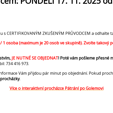
dcem: PONDĚLÍ 17. 11. 2025 od
ahou s CERTIFIKOVANÝM ZKUŠENÝM PRŮVODCEM a odhalte taje
 1 osoba (maximum je 20 osob ve skupině). Zvolte takový poče
stvím,
JE NUTNÉ SE OBJEDNAT
! Poté vám pošleme přesné 
il: 734 416 973.
 informace Vám přijdou pár minut po objednání. Pokud proch
 procházky
.
Více o interaktivní procházce Pátrání po Golemovi