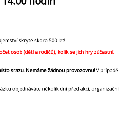
 14:00 hodin
mství skryté skoro 500 let!
t osob (dětí a rodičů), kolik se jich hry zúčastní.
místo srazu. Nemáme žádnou provozovnu!
V případě
ázku objednáváte několik dní před akcí, organizační