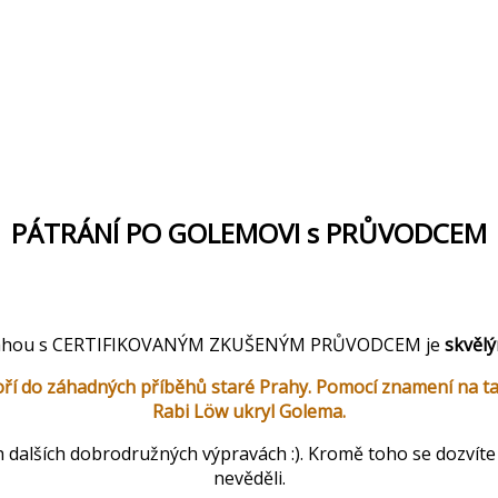
PÁTRÁNÍ PO GOLEMOVI s PRŮVODCEM
 hra Pátrání po Golemovi s průvodcem o
rahou s CERTIFIKOVANÝM ZKUŠENÝM PRŮVODCEM je
skvělý
í do záhadných příběhů staré Prahy. Pomocí znamení na ta
Rabi Löw ukryl Golema.
šich dalších dobrodružných výpravách :). Kromě toho se dozvít
nevěděli.