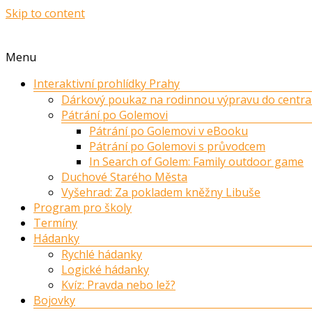
Skip to content
Menu
Interaktivní prohlídky Prahy
Dárkový poukaz na rodinnou výpravu do centra
Pátrání po Golemovi
Pátrání po Golemovi v eBooku
Pátrání po Golemovi s průvodcem
In Search of Golem: Family outdoor game
Duchové Starého Města
Vyšehrad: Za pokladem kněžny Libuše
Program pro školy
Termíny
Hádanky
Rychlé hádanky
Logické hádanky
Kvíz: Pravda nebo lež?
Bojovky