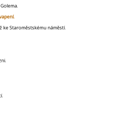
öw Golema.
vapení.
 až ke Staroměstskému náměstí.
ni.
í.