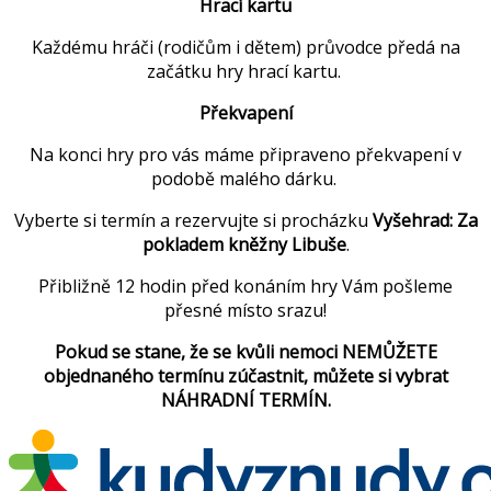
Hrací kartu
Každému hráči (rodičům i dětem) průvodce předá na
začátku hry hrací kartu.
Překvapení
Na konci hry pro vás máme připraveno překvapení v
podobě malého dárku.
Vyberte si termín a rezervujte si procházku
Vyšehrad: Za
pokladem kněžny Libuše
.
Přibližně 12 hodin před konáním hry Vám pošleme
přesné místo srazu!
Pokud se stane, že se kvůli nemoci NEMŮŽETE
objednaného termínu zúčastnit, můžete si vybrat
NÁHRADNÍ TERMÍN.