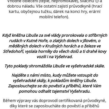
Vhodné oblečení (teplé, nepromokavé), svačinu 🙂 a
dobrou náladu. Vše ostatní zajistí průvodkyně (hrací
kartu, obyčejnou tužku, dárek na konci hry, erární
mobilní telefon).
Když kněžna Libuše za své vlády prorokovala o stříbrných
rudách v Kutné Hoře, o zlatých dolech v Jílovém, o
měděných dolech v Krušných horách a o železe ve
Středohoří, vyslala horníky do všech dolů a ti drahé kovy
vozili i na Vyšehrad.
Tyto poklady shromáždila Libuše ve vyšehradské skále.
Najděte s námi místo, kudy můžete vstoupit do
vyšehradské skály, k pokladům kněžny Libuše.
Zaposlouchejte se do pověstí a příběhů, které Vám
pomohou odhalit tajemství Vyšehradu.
Během výpravy vás doprovodí certifikovaná průvodkyně,
díky které se zaposloucháte do pověstí a příběhů