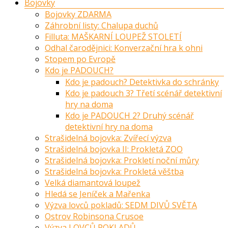
Bojovky
Bojovky ZDARMA
Záhrobní listy: Chalupa duchů
Filluta: MAŠKARNÍ LOUPEŽ STOLETÍ
Odhal čarodějnici: Konverzační hra k ohni
Stopem po Evropě
Kdo je PADOUCH?
Kdo je padouch? Detektivka do schránky
Kdo je padouch 3? Třetí scénář detektivní
hry na doma
Kdo je PADOUCH 2? Druhý scénář
detektivní hry na doma
Strašidelná bojovka: Zvířecí výzva
Strašidelná bojovka II: Prokletá ZOO
Strašidelná bojovka: Prokletí noční můry
Strašidelná bojovka: Prokletá věštba
Velká diamantová loupež
Hledá se Jeníček a Mařenka
Výzva lovců pokladů: SEDM DIVŮ SVĚTA
Ostrov Robinsona Crusoe
Výzva LOVCŮ POKLADŮ