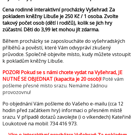
Cena rodinné interaktivní procházky Vyšehrad: Za
pokladem kněžny Libuše je 250 Kč / 1 osoba. Zvolte
takový počet osob (dětí i rodičů), kolik se jich hry
zúčastní. Děti do 3,99 let mohou jít zdarma.
Během procházky se zaposloucháte do vyšehradských
příběhů a pověstí, které Vám odvypráví zkušený
průvodce. Společně objevíte místo, kudy můžete vstoupit
k pokladům kněžny Libuše.
POZOR! Pokud se s námi chcete vydat na Vyšehrad, JE
NUTNÉ SE OBJEDNAT (kapacita je 20 osob)!
Poté vám
pošleme přesné místo srazu. Nemáme žádnou
provozovnu!
Po objednání Vám pošleme do Vašeho e-mailu (cca 12
hodin před začátkem hry) informaci o přesném místě
srazu. V případě dotazů zavolejte (i o víkendech) Kateřině
Loukotové na mobil: 734 416 973.