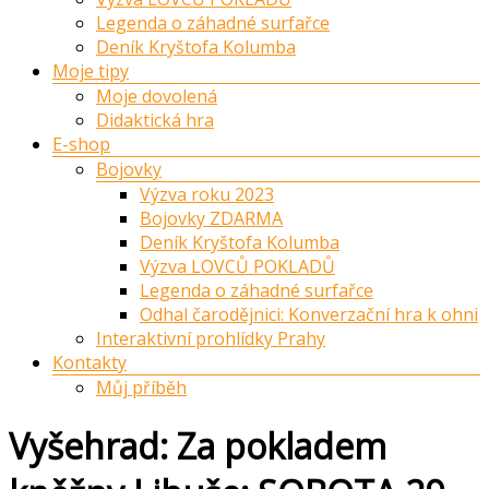
Legenda o záhadné surfařce
Deník Kryštofa Kolumba
Moje tipy
Moje dovolená
Didaktická hra
E-shop
Bojovky
Výzva roku 2023
Bojovky ZDARMA
Deník Kryštofa Kolumba
Výzva LOVCŮ POKLADŮ
Legenda o záhadné surfařce
Odhal čarodějnici: Konverzační hra k ohni
Interaktivní prohlídky Prahy
Kontakty
Můj příběh
Vyšehrad: Za pokladem