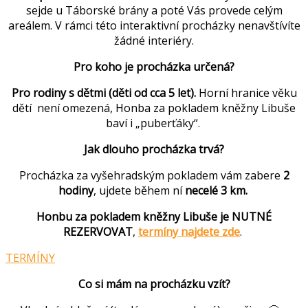
sejde u Táborské brány a poté Vás provede celým
areálem. V rámci této interaktivní procházky nenavštívíte
žádné interiéry.
Pro koho je procházka určená?
Pro rodiny s dětmi (děti od cca 5 let).
Horní hranice věku
dětí není omezená, Honba za pokladem kněžny Libuše
baví i „puberťáky“.
Jak dlouho procházka trvá?
Procházka za vyšehradským pokladem vám zabere
2
hodiny
, ujdete během ní
necelé 3 km.
Honbu za pokladem kněžny Libuše je NUTNÉ
REZERVOVAT
,
termíny najdete zde
.
TERMÍNY
Co si mám na procházku vzít?