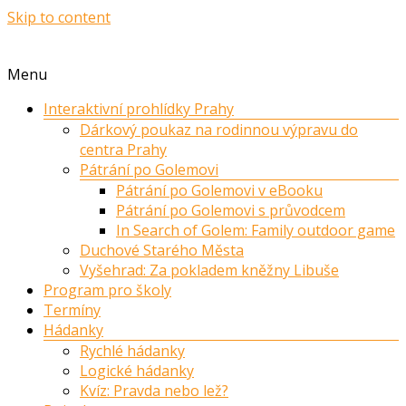
Skip to content
Menu
Interaktivní prohlídky Prahy
Dárkový poukaz na rodinnou výpravu do
centra Prahy
Pátrání po Golemovi
Pátrání po Golemovi v eBooku
Pátrání po Golemovi s průvodcem
In Search of Golem: Family outdoor game
Duchové Starého Města
Vyšehrad: Za pokladem kněžny Libuše
Program pro školy
Termíny
Hádanky
Rychlé hádanky
Logické hádanky
Kvíz: Pravda nebo lež?