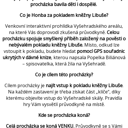
procházka bavila děti i dospělé.
Co je Honba za pokladem kněžny Libuše?
Venkovní interaktivní prohlídka Vyšehradského areálu,
na které Vás doprovodí zkušená průvodkyně.
Celou
procházku spojuje smyšlený příběh založený na pověsti o
nebývalém pokladu kněžny Libuše.
Místo, odkud lze
vstoupit k pokladu, budete hledat
pomocí GPS souřadnic
ukrytých v dávné knize
, kterou napsala Popelka Biliánová
– spisovatelka, která žila na Vyšehradě.
Co je cílem této procházky?
Cílem procházky je
najít vstup k pokladu kněžny Libuše
.
Na každém zastavení je třeba získat část „klíče“, díky
kterému objevíte vstup do Vyšehradské skály. Pravidla
hry Vám vysvětlí průvodkyně na místě.
Kde se procházka koná?
Celá procházka se koná VENKU.
Průvodkyně se s Vámi