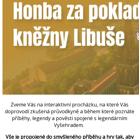
Zveme Vás na interaktivní procházku, na které Vás
doprovodí zkušená průvodkyně a během které poznáte
příběhy, legendy a pověsti spojené s legendárním
Vyšehradem.
Vše je propojené do smyšleného příběhu a hry tak, aby