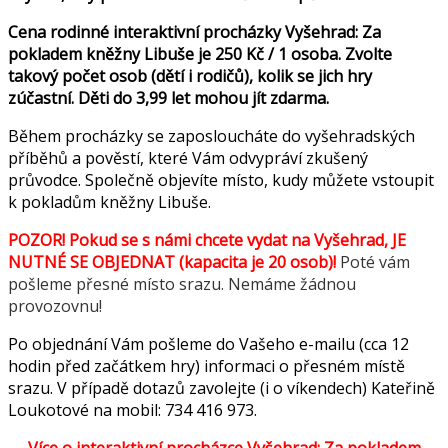
Cena rodinné interaktivní procházky Vyšehrad: Za
pokladem kněžny Libuše je 250 Kč / 1 osoba. Zvolte
takový počet osob (dětí i rodičů), kolik se jich hry
zúčastní. Děti do 3,99 let mohou jít zdarma.
Během procházky se zaposloucháte do vyšehradských
příběhů a pověstí, které Vám odvypráví zkušený
průvodce. Společně objevíte místo, kudy můžete vstoupit
k pokladům kněžny Libuše.
POZOR! Pokud se s námi chcete vydat na Vyšehrad, JE
NUTNÉ SE OBJEDNAT (kapacita je 20 osob)!
Poté vám
pošleme přesné místo srazu. Nemáme žádnou
provozovnu!
Po objednání Vám pošleme do Vašeho e-mailu (cca 12
hodin před začátkem hry) informaci o přesném místě
srazu. V případě dotazů zavolejte (i o víkendech) Kateřině
Loukotové na mobil: 734 416 973.