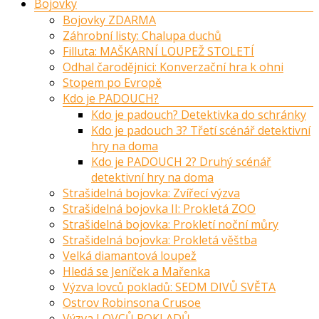
Bojovky
Bojovky ZDARMA
Záhrobní listy: Chalupa duchů
Filluta: MAŠKARNÍ LOUPEŽ STOLETÍ
Odhal čarodějnici: Konverzační hra k ohni
Stopem po Evropě
Kdo je PADOUCH?
Kdo je padouch? Detektivka do schránky
Kdo je padouch 3? Třetí scénář detektivní
hry na doma
Kdo je PADOUCH 2? Druhý scénář
detektivní hry na doma
Strašidelná bojovka: Zvířecí výzva
Strašidelná bojovka II: Prokletá ZOO
Strašidelná bojovka: Prokletí noční můry
Strašidelná bojovka: Prokletá věštba
Velká diamantová loupež
Hledá se Jeníček a Mařenka
Výzva lovců pokladů: SEDM DIVŮ SVĚTA
Ostrov Robinsona Crusoe
Výzva LOVCŮ POKLADŮ