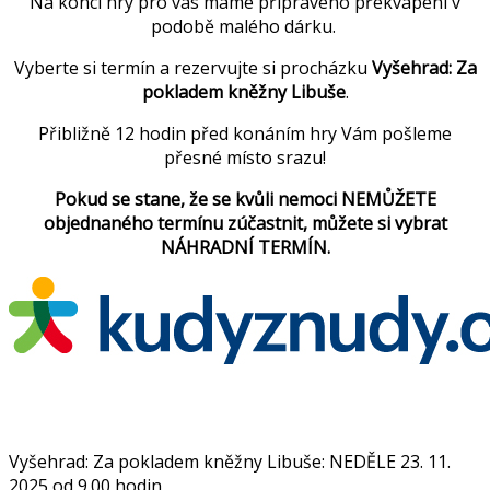
Na konci hry pro vás máme připraveno překvapení v
podobě malého dárku.
Vyberte si termín a rezervujte si procházku
Vyšehrad: Za
pokladem kněžny Libuše
.
Přibližně 12 hodin před konáním hry Vám pošleme
přesné místo srazu!
Pokud se stane, že se kvůli nemoci NEMŮŽETE
objednaného termínu zúčastnit, můžete si vybrat
NÁHRADNÍ TERMÍN.
Vyšehrad: Za pokladem kněžny Libuše: NEDĚLE 23. 11.
2025 od 9.00 hodin