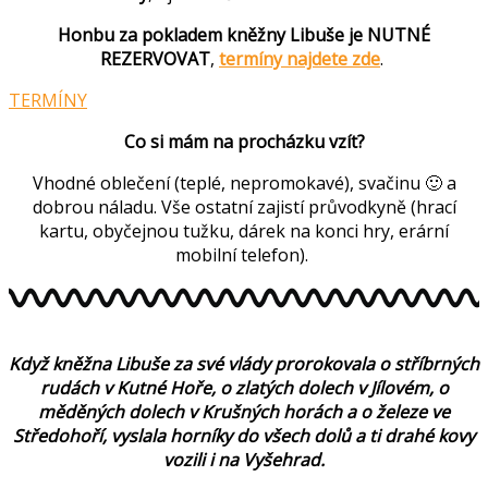
Honbu za pokladem kněžny Libuše je NUTNÉ
REZERVOVAT
,
termíny najdete zde
.
TERMÍNY
Co si mám na procházku vzít?
Vhodné oblečení (teplé, nepromokavé), svačinu 🙂 a
dobrou náladu. Vše ostatní zajistí průvodkyně (hrací
kartu, obyčejnou tužku, dárek na konci hry, erární
mobilní telefon).
Když kněžna Libuše za své vlády prorokovala o stříbrných
rudách v Kutné Hoře, o zlatých dolech v Jílovém, o
měděných dolech v Krušných horách a o železe ve
Středohoří, vyslala horníky do všech dolů a ti drahé kovy
vozili i na Vyšehrad.