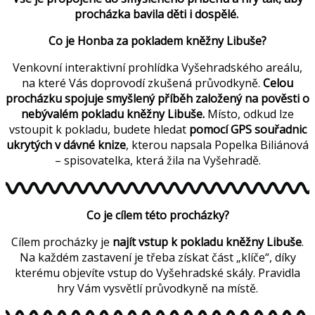
procházka bavila děti i dospělé.
Co je Honba za pokladem kněžny Libuše?
Venkovní interaktivní prohlídka Vyšehradského areálu,
na které Vás doprovodí zkušená průvodkyně.
Celou
procházku spojuje smyšlený příběh založený na pověsti o
nebývalém pokladu kněžny Libuše.
Místo, odkud lze
vstoupit k pokladu, budete hledat
pomocí GPS souřadnic
ukrytých v dávné knize
, kterou napsala Popelka Biliánová
– spisovatelka, která žila na Vyšehradě.
Co je cílem této procházky?
Cílem procházky je
najít vstup k pokladu kněžny Libuše
.
Na každém zastavení je třeba získat část „klíče“, díky
kterému objevíte vstup do Vyšehradské skály. Pravidla
hry Vám vysvětlí průvodkyně na místě.