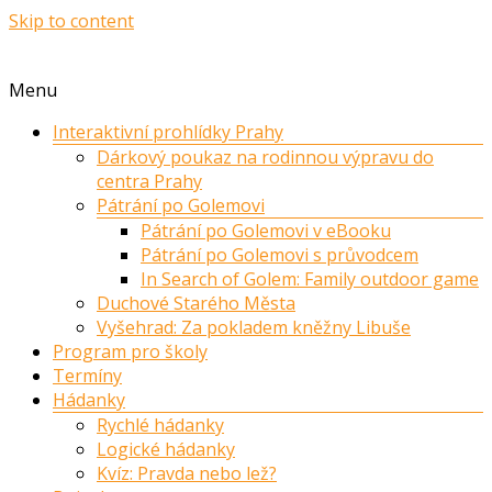
Skip to content
Menu
Interaktivní prohlídky Prahy
Dárkový poukaz na rodinnou výpravu do
centra Prahy
Pátrání po Golemovi
Pátrání po Golemovi v eBooku
Pátrání po Golemovi s průvodcem
In Search of Golem: Family outdoor game
Duchové Starého Města
Vyšehrad: Za pokladem kněžny Libuše
Program pro školy
Termíny
Hádanky
Rychlé hádanky
Logické hádanky
Kvíz: Pravda nebo lež?