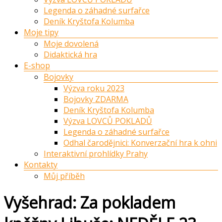
Legenda o záhadné surfařce
Deník Kryštofa Kolumba
Moje tipy
Moje dovolená
Didaktická hra
E-shop
Bojovky
Výzva roku 2023
Bojovky ZDARMA
Deník Kryštofa Kolumba
Výzva LOVCŮ POKLADŮ
Legenda o záhadné surfařce
Odhal čarodějnici: Konverzační hra k ohni
Interaktivní prohlídky Prahy
Kontakty
Můj příběh
Vyšehrad: Za pokladem