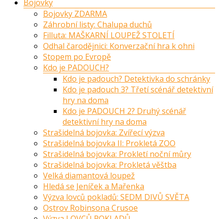
Bojovky
Bojovky ZDARMA
Záhrobní listy: Chalupa duchů
Filluta: MAŠKARNÍ LOUPEŽ STOLETÍ
Odhal čarodějnici: Konverzační hra k ohni
Stopem po Evropě
Kdo je PADOUCH?
Kdo je padouch? Detektivka do schránky
Kdo je padouch 3? Třetí scénář detektivní
hry na doma
Kdo je PADOUCH 2? Druhý scénář
detektivní hry na doma
Strašidelná bojovka: Zvířecí výzva
Strašidelná bojovka II: Prokletá ZOO
Strašidelná bojovka: Prokletí noční můry
Strašidelná bojovka: Prokletá věštba
Velká diamantová loupež
Hledá se Jeníček a Mařenka
Výzva lovců pokladů: SEDM DIVŮ SVĚTA
Ostrov Robinsona Crusoe
Výzva LOVCŮ POKLADŮ