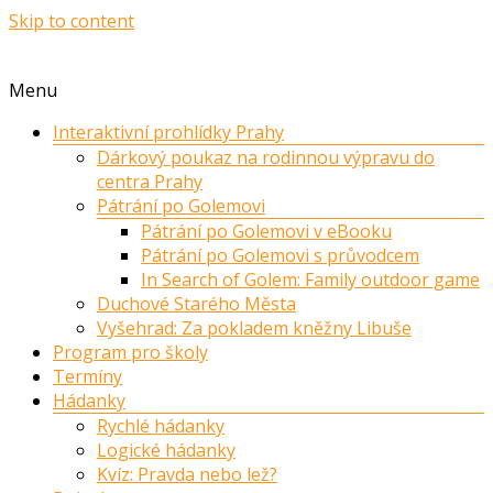
Skip to content
Menu
Interaktivní prohlídky Prahy
Dárkový poukaz na rodinnou výpravu do
centra Prahy
Pátrání po Golemovi
Pátrání po Golemovi v eBooku
Pátrání po Golemovi s průvodcem
In Search of Golem: Family outdoor game
Duchové Starého Města
Vyšehrad: Za pokladem kněžny Libuše
Program pro školy
Termíny
Hádanky
Rychlé hádanky
Logické hádanky
Kvíz: Pravda nebo lež?