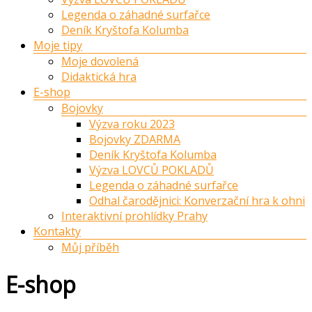
Legenda o záhadné surfařce
Deník Kryštofa Kolumba
Moje tipy
Moje dovolená
Didaktická hra
E-shop
Bojovky
Výzva roku 2023
Bojovky ZDARMA
Deník Kryštofa Kolumba
Výzva LOVCŮ POKLADŮ
Legenda o záhadné surfařce
Odhal čarodějnici: Konverzační hra k ohni
Interaktivní prohlídky Prahy
Kontakty
Můj příběh
E-shop